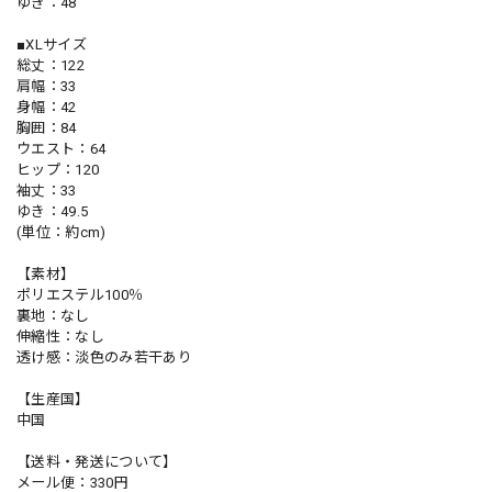
ゆき：48
■XLサイズ
総丈：122
肩幅：33
身幅：42
胸囲：84
ウエスト：64
ヒップ：120
袖丈：33
ゆき：49.5
(単位：約cm)
【素材】
ポリエステル100％
裏地：なし
伸縮性：なし
透け感：淡色のみ若干あり
【生産国】
中国
【送料・発送について】
メール便：330円