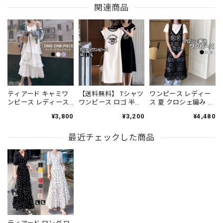
関連商品
ティアード キャミワ
【送料無料】 Tシャツ
ワンピース レディー
ンピース レディース
ワンピース ロゴ 半袖
ス 夏 クロシェ編み ノ
春夏 韓国 おしゃれ 大
レディース 春夏 韓国
ースリーブ 透かし編
¥3,800
¥3,200
¥4,480
人 かわいい きれいめ
薄手 きれいめ 大人 カ
み ニット ロングベス
ロングワンピース ゆ
ジュアル ゆったり リ
ト ミモレ丈 Vネック
ったり 体型カバー ふ
最近チェックした商品
ラックス 配色 バイカ
レイヤード 体型カバ
んわり 大人可愛い 大
ラー 大人可愛い 大人
ー ボヘミアン リゾー
人女子 [LS-CFD007]
女子
ト フェス 高見え [LS-
CGD011]