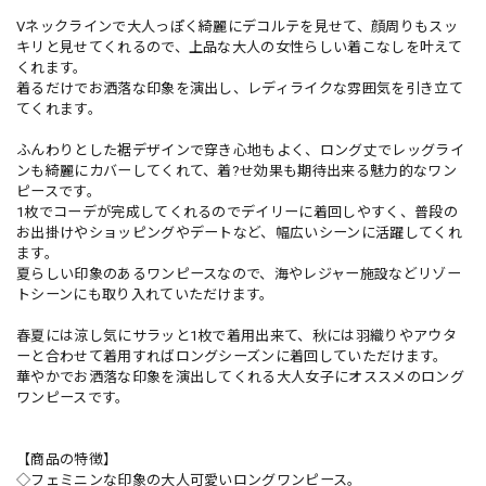
Vネックラインで大人っぽく綺麗にデコルテを見せて、顔周りもスッ
キリと見せてくれるので、上品な大人の女性らしい着こなしを叶えて
くれます。
着るだけでお洒落な印象を演出し、レディライクな雰囲気を引き立て
てくれます。
ふんわりとした裾デザインで穿き心地もよく、ロング丈でレッグライ
ンも綺麗にカバーしてくれて、着?せ効果も期待出来る魅力的なワン
ピースです。
1枚でコーデが完成してくれるのでデイリーに着回しやすく、普段の
お出掛けやショッピングやデートなど、幅広いシーンに活躍してくれ
ます。
夏らしい印象のあるワンピースなので、海やレジャー施設などリゾー
トシーンにも取り入れていただけます。
春夏には涼し気にサラッと1枚で着用出来て、秋には羽織りやアウタ
ーと合わせて着用すればロングシーズンに着回していただけます。
華やかでお洒落な印象を演出してくれる大人女子にオススメのロング
ワンピースです。
【商品の特徴】
◇フェミニンな印象の大人可愛いロングワンピース。