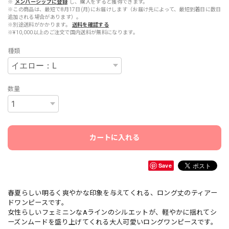
※
メンバーシップに登録
し、購入をすると獲得できます。
※この商品は、最短で8月17日(月)にお届けします（お届け先によって、最短到着日に数日
追加される場合があります）。
※別途送料がかかります。
送料を確認する
※¥10,000以上のご注文で国内送料が無料になります。
種類
数量
カートに入れる
Save
春夏らしい明るく爽やかな印象を与えてくれる、ロング丈のティアー
ドワンピースです。
女性らしいフェミニンなAラインのシルエットが、軽やかに揺れてシ
ーズンムードを盛り上げてくれる大人可愛いロングワンピースです。