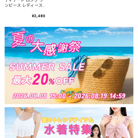
ティアード ロング ワ
ンピース レディース
春夏 韓国 きれいめ 大
人 かわいい おしゃれ
¥3,480
リゾート フェミニン
海 プール 大人可愛い
大人女子 [LS-
CCD026]