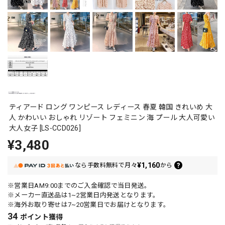
ティアード ロング ワンピース レディース 春夏 韓国 きれいめ 大
人 かわいい おしゃれ リゾート フェミニン 海 プール 大人可愛い
大人女子 [LS-CCD026]
¥3,480
¥1,160
なら
手数料無料で
月々
から
※営業日AM9:00までのご入金確認で当日発送。
※メーカー直送品は1~2営業日内発送となります。
※海外お取り寄せは7~20営業日でお届けとなります。
34
ポイント
獲得