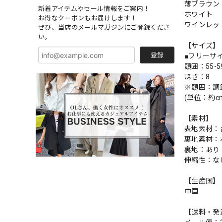
薄ブラウン
新着アイテムやセール情報をご案内！
ホワイト
お得なクーポンもお届けします！
ワインレッ
ぜひ、当店のメールマガジンにご登録くださ
い。
【サイズ】
登録
■フリーサ
頭囲：55-5
深さ：8
※頭囲：調
(単位：約c
【素材】
表地素材：
裏地素材：
裏地：あり
伸縮性：な
【生産国】
中国
【送料・発