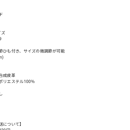
ド
イズ
9
節ひも付き、サイズの微調節が可能
m)
合成皮革
ポリエステル100％
し
送について】