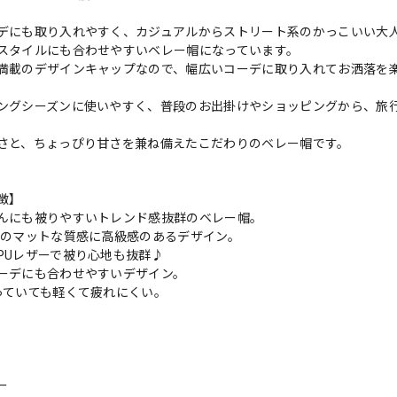
デにも取り入れやすく、カジュアルからストリート系のかっこいい大
スタイルにも合わせやすいベレー帽になっています。
満載のデザインキャップなので、幅広いコーデに取り入れてお洒落を
ングシーズンに使いやすく、普段のお出掛けやショッピングから、旅
さと、ちょっぴり甘さを兼ね備えたこだわりのベレー帽です。
徴】
んにも被りやすいトレンド感抜群のベレー帽。
ーのマットな質感に高級感のあるデザイン。
PUレザーで被り心地も抜群♪
ーデにも合わせやすいデザイン。
っていても軽くて疲れにくい。
ー