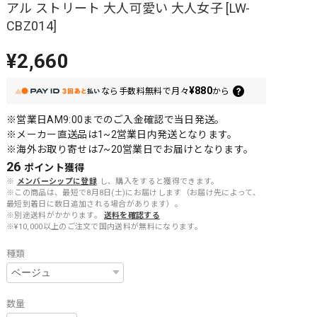
アル ストリート 大人可愛い 大人女子 [LW-
CBZ014]
¥2,660
¥880
なら
手数料無料で
月々
から
※営業日AM9:00までのご入金確認で当日発送。
※メーカー直送品は1~2営業日内発送となります。
※海外お取り寄せは7~20営業日でお届けとなります。
26
ポイント
獲得
※
メンバーシップに登録
し、購入をすると獲得できます。
※この商品は、最短で8月8日(土)にお届けします（お届け先によって、
最短到着日に数日追加される場合があります）。
※別途送料がかかります。
送料を確認する
※¥10,000以上のご注文で国内送料が無料になります。
種類
数量