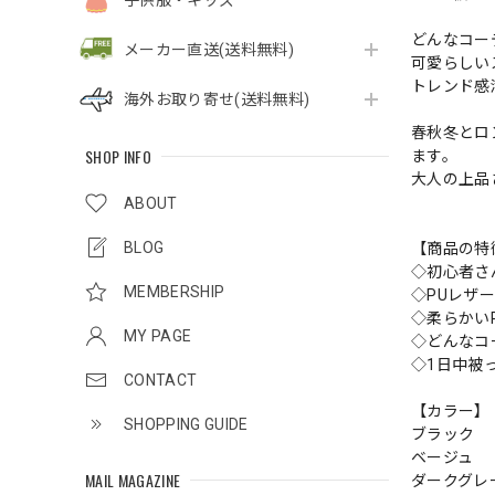
子供服・キッズ
どんなコー
メーカー直送(送料無料)
可愛らしい
トレンド感
海外お取り寄せ(送料無料)
春秋冬とロ
SHOP INFO
ます。
大人の上品
ABOUT
BLOG
【商品の特
◇初心者さ
MEMBERSHIP
◇PUレザ
◇柔らかい
MY PAGE
◇どんなコ
◇1日中被
CONTACT
【カラー】
SHOPPING GUIDE
ブラック
ベージュ
MAIL MAGAZINE
ダークグレ