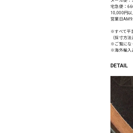
メール便：3
宅急便：66
10,000
営業日AM
※すべて平
（採寸方法
※ご覧にな
※海外輸入
DETAIL