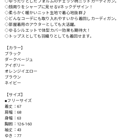
◇ゆったりとしたフォルムのチェック柄ニットカーディガン。
◇顔周りをシャープに見せるVネックデザイン！
◇柔らかく暖かいニット生地で着心地抜群♪
◇どんなコーデにも取り入れやすいから着回しカーディガン。
◇部屋着用のアウターとしても大活躍。
◇ゆるシルエットで体型カバー効果も期待大！
◇トップスとしても羽織りとしても着回せます。
【カラー】
ブラック
ダークベージュ
アイボリー
オレンジイエロー
ブラウン
ネイビー
【サイズ】
■フリーサイズ
着丈：67
肩幅：68
身幅：63
胸囲：126-160
袖丈：43
ゆき：77