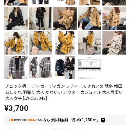
チェック柄 ニット カーディガン レディース きれいめ 秋冬 韓国
おしゃれ 羽織り 大人 かわいい アウター カジュアル 大人可愛い
大人女子 [LW-CBJ042]
¥3,700
¥1,230
なら
手数料無料で
月々
から