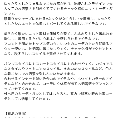
ゆったりとしたフォルムでこなれ感があり、洗練されたデザインで大
人女子のお洒落さを引き立ててくれるチェック柄のニットカーディガ
ンです。
顔周りをシャープに見せるVネックが女性らしさを演出し、ゆったり
としたシルエットで体型もカバーしてくれる嬉しいアイテムです。
柔らかく暖かいニット素材で肌触りが良く、ふんわりとした着心地を
提供し、着用するたびに心地よさを感じられるアイテムです。
フロントを閉めたトップス使いも、いつものコーデの上から羽織るア
ウター使いも、お洒落に着こなしやすく、チェック柄がアクセントと
なり、秋冬らしいスタイルを完成させてくれます。
パンツスタイルにもスカートスタイルにも合わせやすく、カジュアル
なスタイルやフェミニンなスタイル、きれいめなスタイルなど、色ん
な着こなしでお洒落を楽しんでいただけます。
合わせるインナーを淡い色合いのアイテムや、ホワイトカラーのアイ
テムなどと合わせれば、コーデに立体感が出てお洒落感をグンっとア
ップさせてくれます。
外出用のカーディガンとしてはもちろん、室内で肌寒い時のお家コー
デとしても活躍してくれます。
【商品の特徴】