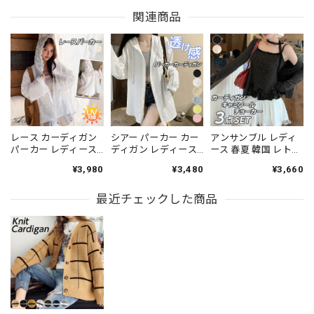
関連商品
レース カーディガン
シアー パーカー カー
アンサンブル レディ
パーカー レディース
ディガン レディース
ース 春夏 韓国 レトロ
春夏 韓国 シアー 長袖
春夏 韓国 ストリート
ガーリー 3点セット
¥3,980
¥3,480
¥3,660
フード付き 日焼け対
薄手 フード付き ロン
カーディガン キャミ
策 紫外線対策 刺しゅ
グ丈 楊柳 シワ加工 プ
ソール レース チョー
う 花柄 総レース トッ
最近チェックした商品
リーツ調 UV対策 冷房
カー付き ドット柄 フ
プス シースルー 薄手
対策 オーバーサイズ
リル ショート丈 長袖
羽織り 体型カバー
体型カバー 細見え シ
伸縮性 着回し 冷房対
[LS-CGT111]
ャツ 羽織り 大人 きれ
策 デート [LS-
いめ カジュアル 通勤
CGT152]
旅行 ビーチ [LS-
CGT144]