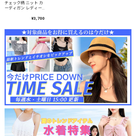
チェック柄 ニット カ
ーディガン レディー
ス きれいめ 秋冬 韓国
おしゃれ 羽織り 大人
¥3,700
かわいい アウター カ
ジュアル 大人可愛い
大人女子 [LW-
CBJ042]