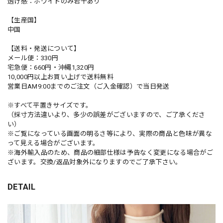
透け感：ホワイトのみ若干あり
【生産国】
中国
【送料・発送について】
メール便：330円
宅急便：660円・沖縄1,320円
10,000円以上お買い上げで送料無料
営業日AM9:00までのご注文（ご入金確認）で当日発送
※すべて平置きサイズです。
（採寸方法違いより、多少の誤差がございますので、ご了承くださ
い）
※ご覧になっている画面の明るさ等により、実際の商品と色味が異な
って見える場合がございます。
※海外輸入品のため、商品の細部仕様は予告なく変更になる場合がご
ざいます。交換/返品対象外になりますのでご了承下さい。
DETAIL