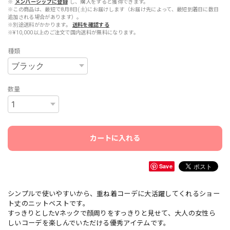
※
メンバーシップに登録
し、購入をすると獲得できます。
※この商品は、最短で8月8日(土)にお届けします（お届け先によって、最短到着日に数日
追加される場合があります）。
※別途送料がかかります。
送料を確認する
※¥10,000以上のご注文で国内送料が無料になります。
種類
数量
カートに入れる
Save
シンプルで使いやすいから、重ね着コーデに大活躍してくれるショー
ト丈のニットベストです。
すっきりとしたVネックで顔周りをすっきりと見せて、大人の女性ら
しいコーデを楽しんでいただける優秀アイテムです。