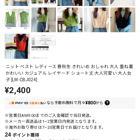
ニット ベスト レディース 春秋冬 きれいめ おしゃれ 大人 重ね着
かわいい カジュアル レイヤード ショート丈 大人可愛い 大人女
子 [LW-CBJ024]
¥2,400
¥800
なら
手数料無料で
月々
から
※営業日AM9:00までのご入金確認で当日発送。
※メーカー直送品は1~2営業日内発送となります。
※海外お取り寄せは7~20営業日でお届けとなります。
24
ポイント
獲得