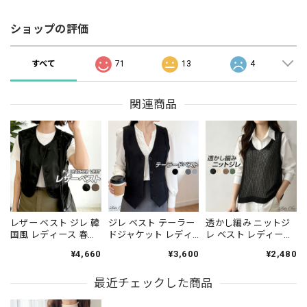
ショップの評価
すべて
71
13
4
関連商品
レザー ベスト ジレ 韓
ジレ ベスト テーラー
透かし編み ニットジ
国風 レディース 春秋
ドジャケット レディ
レ ベスト レディース
PUレザー おしゃれ き
ース 春夏秋冬 韓国 ス
韓国 きれいめ Vネッ
¥4,660
¥3,600
¥2,480
れいめ 大人 カジュア
ーツベスト きれいめ
ク レイヤードトップ
ル ストリート アメカ
シンプル 大人 カジュ
ス [LS-CGT102]
ジ 重ね着 レイヤード
最近チェックした商品
アル 通勤 オフィス ビ
ゆったり 体型カバー
ジネス OL アウター
大人可愛い 大人女子
羽織り ノースリーブ