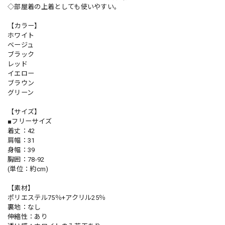
◇部屋着の上着としても使いやすい。
【カラー】
ホワイト
ベージュ
ブラック
レッド
イエロー
ブラウン
グリーン
【サイズ】
■フリーサイズ
着丈：42
肩幅：31
身幅：39
胸囲：78-92
(単位：約cm)
【素材】
ポリエステル75％+アクリル25％
裏地：なし
伸縮性：あり