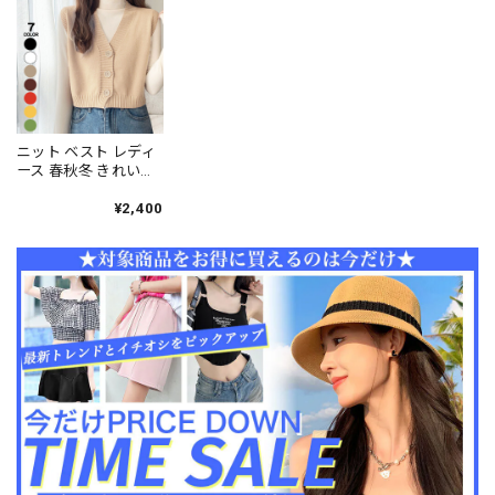
[LS-CGT047]
ゆったり 体型カバー
大人可愛い 大人女子
[LS-CGT063]
ニット ベスト レディ
ース 春秋冬 きれいめ
おしゃれ 大人 重ね着
かわいい カジュアル
¥2,400
レイヤード ショート
丈 大人可愛い 大人女
子 [LW-CBJ024]