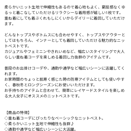
柔らかいニット生地で伸縮性もあるので着心地もよく、窮屈感なくゆ
るっと着こなしていただけるリラクシーな着用感が嬉しい1枚です。
重ね着にしても着ぶくれもしにくいからデイリーに着回していただけ
ます。
どんなトップスやボトムスにも合わせやすく、トップスやアウターと
してはもちろん、インナーとしても着回していただける魅力的なニッ
トベストです。
カジュアルやフェミニンやきれいめなど、幅広いスタイリングで大人
らしい重ね着コーデを楽しめる着回し力抜群のアイテムです。
普段のお出掛けコーデや、通勤や通学など幅広いシーンに活躍してく
れます。
お家時間のちょっと肌寒く感じた時の防寒アイテムとしても使いやす
く、春秋冬とロングシーズンにお使いいただけます。
お手持ちのアイテムと合わせて、簡単にレイヤードスタイルを楽しめ
る大人女子にオススメのニットベストです。
【商品の特徴】
◇重ね着コーデにぴったりなベーシックなニットベスト。
◇柔らかいニット生地で伸縮性も抜群♪
◇通勤や通学など幅広いシーンに大活躍。