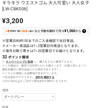
キラキラ ウエストゴム 大人可愛い 大人女子
[LW-CBK006]
¥3,200
¥1,060
なら
手数料無料で
月々
から
※営業日AM9:00までのご入金確認で当日発送。
※メーカー直送品は1~2営業日内発送となります。
※海外お取り寄せは7~20営業日でお届けとなります。
32
ポイント
獲得
※
メンバーシップに登録
し、購入をすると獲得できます。
※この商品は、最短で8月8日(土)にお届けします（お届け先によって、
最短到着日に数日追加される場合があります）。
※こちらの価格には消費税が含まれています。
※別途送料がかかります。
送料を確認する
※¥10,000以上のご注文で国内送料が無料になります。
種類
数量