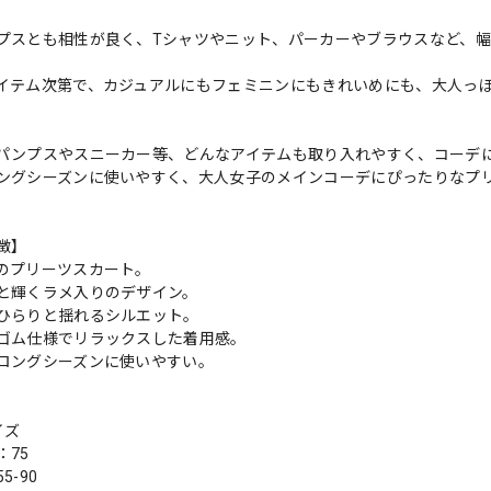
プスとも相性が良く、Tシャツやニット、パーカーやブラウスなど、
イテム次第で、カジュアルにもフェミニンにもきれいめにも、大人っ
パンプスやスニーカー等、どんなアイテムも取り入れやすく、コーデ
ングシーズンに使いやすく、大人女子のメインコーデにぴったりなプ
徴】
のプリーツスカート。
と輝くラメ入りのデザイン。
ひらりと揺れるシルエット。
ゴム仕様でリラックスした着用感。
ロングシーズンに使いやすい。
イズ
：75
5-90