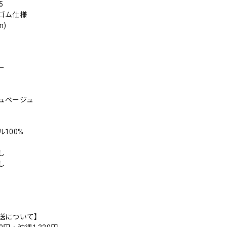
5
ゴム仕様
m)
ー
ュベージュ
100%
し
し
送について】