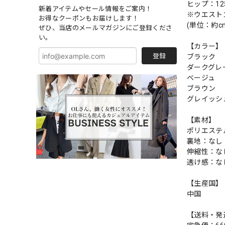
ヒップ：12
新着アイテムやセール情報をご案内！
※ウエスト
お得なクーポンもお届けします！
(単位：約c
ぜひ、当店のメールマガジンにご登録くださ
い。
【カラー】
登録
ブラック
ダークグレ
ベージュ
ブラウン
グレイッシ
【素材】
ポリエステル
裏地：なし
伸縮性：な
透け感：な
【生産国】
中国
【送料・発