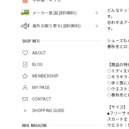
子供服・キッズ
どんなトッ
メーカー直送(送料無料)
す。
合わせるア
海外お取り寄せ(送料無料)
す。
SHOP INFO
シューズも
春秋冬とロ
ABOUT
BLOG
【商品の特
◇ミディ丈
MEMBERSHIP
◇キラキラ
◇歩く度に
MY PAGE
◇ウエスト
◇春秋冬と
CONTACT
【サイズ】
SHOPPING GUIDE
■フリーサ
スカート丈
MAIL MAGAZINE
ウエスト：5