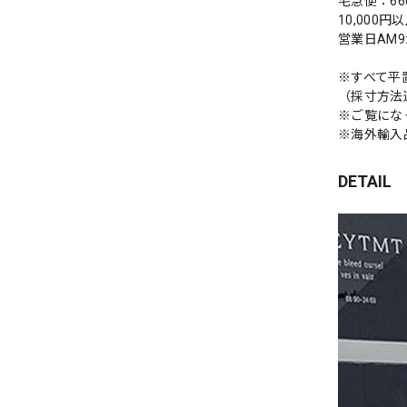
宅急便：66
10,000
営業日AM
※すべて平
（採寸方法
※ご覧にな
※海外輸入
DETAIL