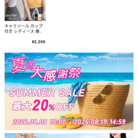
キャミソール カップ
付き レディース 春夏
韓国 インナー トップ
ス 大人 かわいい へそ
¥2,200
出し フロントクロス
おしゃれ ブラキャミ
きれいめ 大人可愛い
大人女子 [LS-CAT027]