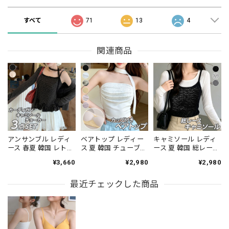
すべて
71
13
4
関連商品
アンサンブル レディ
ベアトップ レディー
キャミソール レディ
ース 春夏 韓国 レトロ
ス 夏 韓国 チューブト
ース 夏 韓国 総レース
ガーリー 3点セット
ップ カップ付き ライ
シアー 花柄 レイヤー
¥3,660
¥2,980
¥2,980
カーディガン キャミ
ンストーン スカーフ
ド ビスチェ風 タイト
ソール レース チョー
付き ギャザー ショー
細見え チラ見せ イン
カー付き ドット柄 フ
最近チェックした商品
ト丈 肌見せ へそ出し
ナー 透け感 フェミニ
リル ショート丈 長袖
ワンホン きれいめ フ
ン きれいめ カジュア
伸縮性 着回し 冷房対
ェミニン カジュアル
ル 重ね着 トップス
策 デート [LS-
インナー デート お出
[LS-CGT155]
CGT152]
かけ トップス [LS-
CGT154]