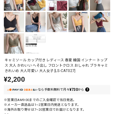
キャミソール カップ付き レディース 春夏 韓国 インナー トップ
ス 大人 かわいい へそ出し フロントクロス おしゃれ ブラキャミ
きれいめ 大人可愛い 大人女子 [LS-CAT027]
¥2,200
¥730
なら
手数料無料で
月々
から
※営業日AM9:00までのご入金確認で当日発送。
※メーカー直送品は1~2営業日内発送となります。
※海外お取り寄せは7~20営業日でお届けとなります。