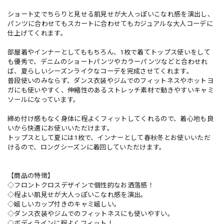
ショート丈でちらりと見せる肌見せが大人っぽいこなれ感を演出し、
パンツに合わせてもスカートに合わせてもカジュアルな大人コーデに
仕上げてくれます。
部屋着やインナーとしてももちろん、1枚で着てトップス使いをして
も優秀で、デニムのショートパンツやカラーパンツなどと合わせれ
ば、夏らしいシーズンライクなコーデを完成させてくれます。
普段使いのみならず、ダンス衣装やジムでのフィットネスやホットヨ
ガにも使いやすく、伸縮性のあるストレッチ素材で動きやすいキャミ
ソールになっています。
締め付け感もなく身体に程よくフィットしてくれるので、着心地も良
いから快適にお使いいただけます。
トップスとして夏には1枚で、インナーとして春秋冬とお使いいただ
けるので、ロングシーズンに着回していただけます。
【商品の特徴】
◇フロントクロスデザインで個性的なお洒落感！
◇程よい肌見せが大人っぽいこなれ感を演出。
◇嬉しいカップ付きのキャミ嬉しい。
◇ダンス衣装やジムでのフィットネスにも使いやすい。
◇ボディラインに程よくフィット！