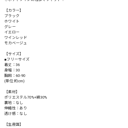
【カラー】
ブラック
ホワイト
グレー
イエロー
ワインレッド
モカベージュ
【サイズ】
■フリーサイズ
着丈：36
身幅：30
胸囲：60-90
(単位:約cm)
【素材】
ポリエステル70%+綿30%
裏地：なし
伸縮性：あり
透け感：なし
【生産国】