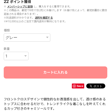
22
ポイント
獲得
※
メンバーシップに登録
し、購入をすると獲得できます。
※この商品は、最短で8月17日(月)にお届けします（お届け先によって、最短到着日に数日
追加される場合があります）。
※別途送料がかかります。
送料を確認する
※¥10,000以上のご注文で国内送料が無料になります。
種類
数量
カートに入れる
Save
フロントクロスデザインで個性的なお洒落感を出して、透け感のある
トップスに合わせるだけで、トレンドライクな着こなしを叶えてくれ
るカップ付きのキャミソールです。