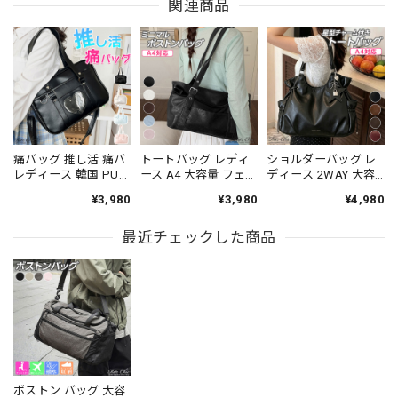
関連商品
痛バッグ 推し活 痛バ
トートバッグ レディ
ショルダーバッグ レ
レディース 韓国 PUレ
ース A4 大容量 フェ
ディース 2WAY 大容
ザー ボストンバッグ
イクレザー 横長 ボス
量 A4対応 フェイクレ
¥3,980
¥3,980
¥4,980
学生 大人 カジュアル
トンバッグ 肩掛け シ
ザー トートバッグ ワ
かわいい きれいめ 通
ョルダーバッグ 3WAY
ンショルダー 斜めが
勤 通学 イベント ライ
最近チェックした商品
調節可能 通勤 通学 オ
け 星型チャーム ドロ
ブ フェス クリアポケ
フィス きれいめ 韓国
スト ギャザー 韓国風
ット おしゃれ 大人可
風 ミニマル 高見え
通勤 通学 旅行 ボスト
愛い 大人女子 [LS-
[LS-CGB046]
ンバッグ [LS-CGB050]
CGB037]
ボストン バッグ 大容