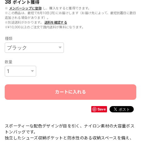
38
ポイント
獲得
※
メンバーシップに登録
し、購入をすると獲得できます。
※この商品は、最短で8月10日(月)にお届けします（お届け先によって、最短到着日に数日
追加される場合があります）。
※別途送料がかかります。
送料を確認する
※¥10,000以上のご注文で国内送料が無料になります。
種類
数量
カートに入れる
Save
スポーティーな配色デザインが目を引く、ナイロン素材の大容量ボス
トンバッグです。
独立したシューズ収納ポケットと防水性のある収納スペースを備え、