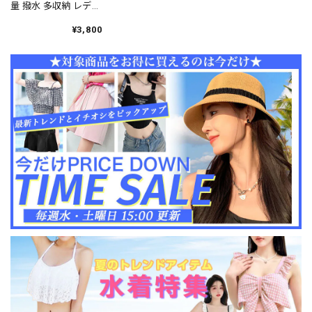
量 撥水 多収納 レディ
ース メンズ 韓国 スポ
ーツ 旅行 シューズ収
¥3,800
納 ジム フィットネス
機内持ち込み キャリ
ーオンバッグ 出張 修
学旅行 大人可愛い 大
人女子 [LS-CGB039]