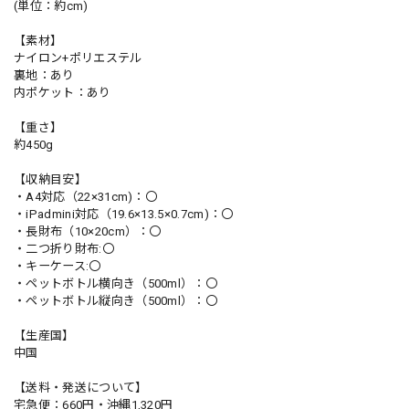
(単位：約cm)
【素材】
ナイロン+ポリエステル
裏地：あり
内ポケット：あり
【重さ】
約450g
【収納目安】
・A4対応（22×31cm)：〇
・iPadmini対応（19.6×13.5×0.7cm)：〇
・長財布（10×20cm）：〇
・二つ折り財布:〇
・キーケース:〇
・ペットボトル横向き（500ml）：〇
・ペットボトル縦向き（500ml）：〇
【生産国】
中国
【送料・発送について】
宅急便：660円・沖縄1,320円