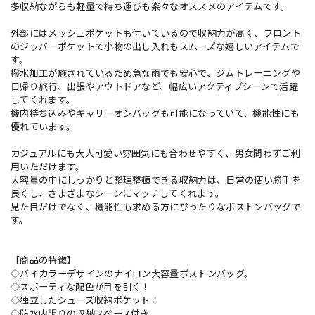
多収納ながらも軽量で持ち運びも楽々なオススメのアイテムです。
外部にはメッシュポケットも付いているので収納力が高く、フロント
のジッパーポケットで小物の出し入れもスムーズな嬉しいアイテムで
す。
撥水加工が施されているため急な雨でも安心で、ジムトレーニングや
日帰り旅行、出張やアウトドアなど、幅広いアクティブシーンで活躍
してくれます。
機内持ち込みやキャリーオンバッグも可能になっていて、機能性にも
優れています。
カジュアルにも大人可愛い雰囲気にも合わせやすく、男女問わずご利
用いただけます。
大容量の中にしっかりと整理整頓できる収納力は、日常の使い勝手を
良くし、さまざまなシーンにマッチしてくれます。
見た目だけでなく、機能性も求める方にぴったりなボストンバッグで
す。
【商品の特徴】
◇バイカラーデザインのナイロン大容量ボストンバッグ。
◇スポーティな配色が目を引く！
◇独立したシューズ収納ポケット！
◇防水内張りの収納スペース付き。