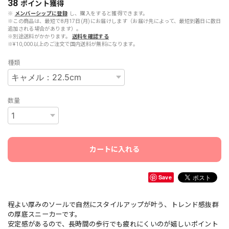
38
ポイント
獲得
※
メンバーシップに登録
し、購入をすると獲得できます。
※この商品は、最短で8月17日(月)にお届けします（お届け先によって、最短到着日に数日
追加される場合があります）。
※別途送料がかかります。
送料を確認する
※¥10,000以上のご注文で国内送料が無料になります。
種類
数量
カートに入れる
Save
程よい厚みのソールで自然にスタイルアップが叶う、トレンド感抜群
の厚底スニーカーです。
安定感があるので、長時間の歩行でも疲れにくいのが嬉しいポイント