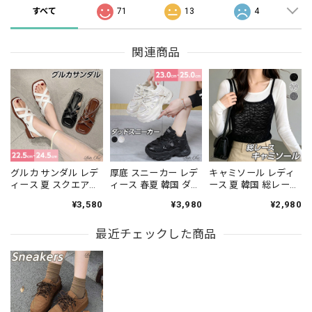
すべて
71
13
4
関連商品
グルカ サンダル レデ
厚底 スニーカー レデ
キャミソール レディ
ィース 夏 スクエアト
ィース 春夏 韓国 ダッ
ース 夏 韓国 総レース
ゥ クロスベルト バッ
ドスニーカー メッシ
シアー 花柄 レイヤー
¥3,580
¥3,980
¥2,980
クストラップ ローヒ
ュ 切り替え ボリュー
ド ビスチェ風 タイト
ール フラット 合皮 歩
ムソール 6.5cm 美脚
細見え チラ見せ イン
きやすい 楽ちん きれ
最近チェックした商品
スタイルアップ スト
ナー 透け感 フェミニ
いめ カジュアル ナチ
リート 地雷系 量産型
ン きれいめ カジュア
ュラル 通勤 旅行 [LS-
カジュアル 通学 旅行
ル 重ね着 トップス
CGS080]
[LS-CGS082]
[LS-CGT155]