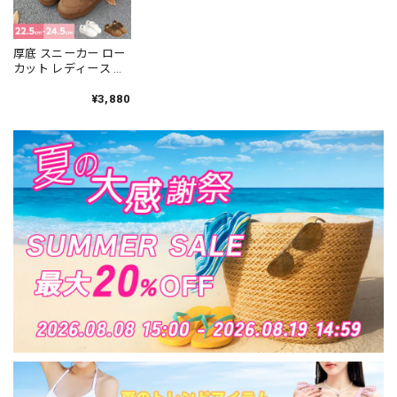
厚底 スニーカー ロー
カット レディース 韓
国 シューズ 靴 大人
カジュアル 通勤 通学
¥3,880
シンプル キャメル ホ
ワイト おしゃれ 歩き
やすい 履きやすい 大
人可愛い 大人女子
[LS-CGS017]