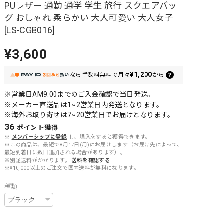
PUレザー 通勤 通学 学生 旅行 スクエアバッ
グ おしゃれ 柔らかい 大人可愛い 大人女子
[LS-CGB016]
¥3,600
¥1,200
なら
手数料無料で
月々
から
※営業日AM9:00までのご入金確認で当日発送。
※メーカー直送品は1~2営業日内発送となります。
※海外お取り寄せは7~20営業日でお届けとなります。
36
ポイント
獲得
※
メンバーシップに登録
し、購入をすると獲得できます。
※この商品は、最短で8月17日(月)にお届けします（お届け先によって、
最短到着日に数日追加される場合があります）。
※別途送料がかかります。
送料を確認する
※¥10,000以上のご注文で国内送料が無料になります。
種類