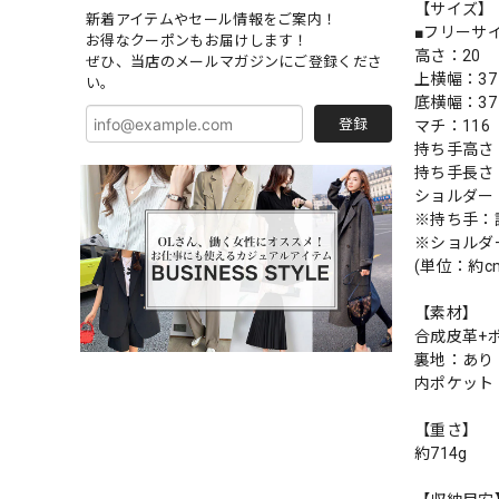
【サイズ】
新着アイテムやセール情報をご案内！
■フリーサ
お得なクーポンもお届けします！
高さ：20
ぜひ、当店のメールマガジンにご登録くださ
上横幅：37
い。
底横幅：37
登録
マチ：116
持ち手高さ
持ち手長さ
ショルダー：
※持ち手：
※ショルダ
(単位：約c
【素材】
合成皮革+
裏地：あり
内ポケット
【重さ】
約714g