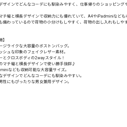
デザインでどんなコーデにも馴染みやすく、仕事帰りのショッピング
マチ幅と横長デザインで収納力にも優れていて、A4やiPadminiな
も備わっているので荷物の小分けもしやすく、荷物の出し入れもしや
徴】
ージライクな大容量のボストンバッグ。
ッシュな印象のフェイクレザー素材。
ーとクロスボディの2wayスタイル！
のマチ幅と横長デザインで使い勝手抜群♪
adminiなども収納可能な大容量サイズ。
なデザインでどんなコーデにも馴染みやすい。
男性にもぴったりな男女兼用デザイン。