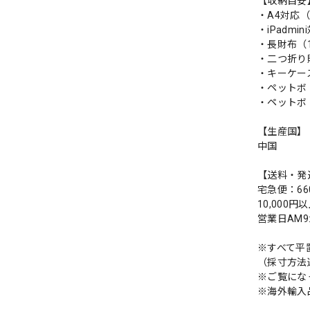
【収納目安
・A4対応（2
・iPadmin
・長財布（1
・二つ折り
・キーケー
・ペットボ
・ペットボ
【生産国】
中国
【送料・発
宅急便：66
10,000
営業日AM
※すべて平
（採寸方法
※ご覧にな
※海外輸入