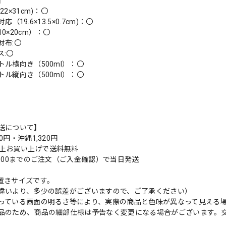
】
2×31cm)：〇
i対応（19.6×13.5×0.7cm)：〇
0×20cm）：〇
財布:〇
ス:〇
トル横向き（500ml）：〇
トル縦向き（500ml）：〇
送について】
0円・沖縄1,320円
円以上お買い上げで送料無料
9:00までのご注文（ご入金確認）で当日発送
置きサイズです。
違いより、多少の誤差がございますので、ご了承ください）
っている画面の明るさ等により、実際の商品と色味が異なって見える
品のため、商品の細部仕様は予告なく変更になる場合がございます。