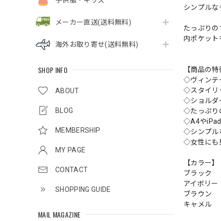
子供服・キッズ
シンプルな
メーカー直送(送料無料)
たっぷりの
内ポケット
海外お取り寄せ(送料無料)
SHOP INFO
【商品の特
◇ヴィンテ
◇スタイリ
ABOUT
◇ショルダ
BLOG
◇たっぷり
◇A4やiP
MEMBERSHIP
◇シンプル
◇女性にも
MY PAGE
【カラー】
CONTACT
ブラック
アイボリー
SHOPPING GUIDE
ブラウン
キャメル
MAIL MAGAZINE