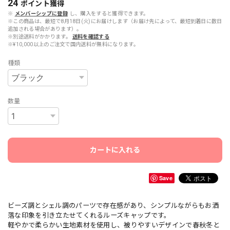
24
ポイント
獲得
※
メンバーシップに登録
し、購入をすると獲得できます。
※この商品は、最短で8月18日(火)にお届けします（お届け先によって、最短到着日に数日
追加される場合があります）。
※別途送料がかかります。
送料を確認する
※¥10,000以上のご注文で国内送料が無料になります。
種類
数量
カートに入れる
Save
ビーズ調とシェル調のパーツで存在感があり、シンプルながらもお洒
落な印象を引き立たせてくれるルーズキャップです。
軽やかで柔らかい生地素材を使用し、被りやすいデザインで春秋冬と