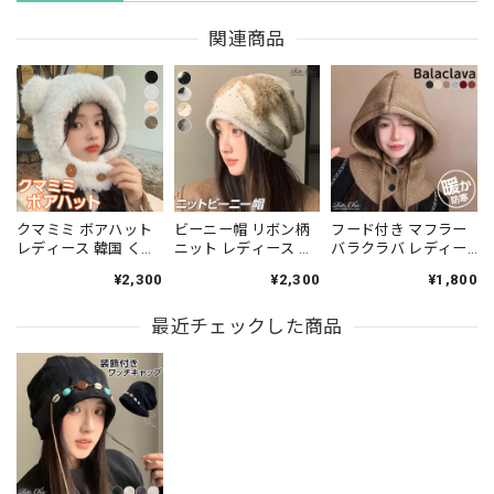
関連商品
クマミミ ボアハット
ビーニー帽 リボン柄
フード付き マフラー
レディース 韓国 くま
ニット レディース 秋
バラクラバ レディー
耳 帽子 秋冬 おしゃれ
冬 韓国 帽子 防風 防
ス 秋冬 韓国 防寒 保
¥2,300
¥2,300
¥1,800
大人 かわいい 防寒 防
寒 暖かい ふわふわ き
温 暖かい ネックウォ
風 保温 ニットキャッ
れいめ 大人 かわいい
ーマー 大人 カジュア
プ もふもふ もこもこ
最近チェックした商品
カジュアル ストリー
ル かわいい きれいめ
ふわふわ 自転車 サイ
ト アメカジ アウトド
おしゃれ アウトドア
クリング アウトドア
ア おしゃれ 大人可愛
ニット 大人可愛い 大
大人可愛い 大人女子
い 大人女子 [LW-
人女子 [LS-CGH010]
[LW-CFH002]
CFH016]