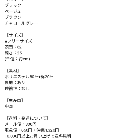
ブラック
ベージュ
ブラウン
チャコールグレー
【サイズ】
■フリーサイズ
頭囲：62
深さ：25
(単位：約cm)
【素材】
ポリエステル80％+綿20％
裏地：あり
伸縮性：なし
【生産国】
中国
【送料・発送について】
メール便：330円
宅急便：660円・沖縄1,320円
10,000円以上お買い上げで送料無料