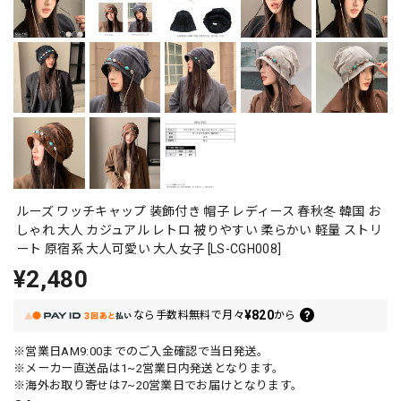
ルーズ ワッチキャップ 装飾付き 帽子 レディース 春秋冬 韓国 お
しゃれ 大人 カジュアル レトロ 被りやすい 柔らかい 軽量 ストリ
ート 原宿系 大人可愛い 大人女子 [LS-CGH008]
¥2,480
¥820
なら
手数料無料で
月々
から
※営業日AM9:00までのご入金確認で当日発送。
※メーカー直送品は1~2営業日内発送となります。
※海外お取り寄せは7~20営業日でお届けとなります。