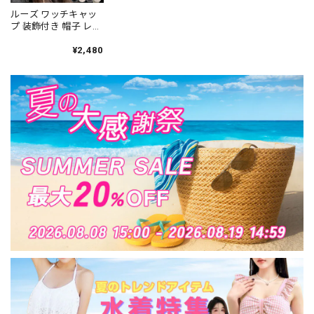
ルーズ ワッチキャッ
プ 装飾付き 帽子 レデ
ィース 春秋冬 韓国 お
しゃれ 大人 カジュア
¥2,480
ル レトロ 被りやすい
柔らかい 軽量 ストリ
ート 原宿系 大人可愛
い 大人女子 [LS-
CGH008]