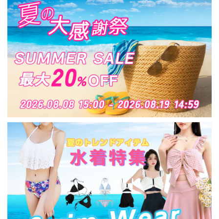
いめ おしゃれ 歩きや
すい 大人可愛い 大人
女子 [LW-CFS022]