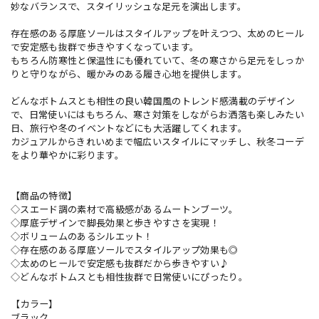
妙なバランスで、スタイリッシュな足元を演出します。
存在感のある厚底ソールはスタイルアップを叶えつつ、太めのヒール
で安定感も抜群で歩きやすくなっています。
もちろん防寒性と保温性にも優れていて、冬の寒さから足元をしっか
りと守りながら、暖かみのある履き心地を提供します。
どんなボトムスとも相性の良い韓国風のトレンド感満載のデザイン
で、日常使いにはもちろん、寒さ対策をしながらお洒落も楽しみたい
日、旅行や冬のイベントなどにも大活躍してくれます。
カジュアルからきれいめまで幅広いスタイルにマッチし、秋冬コーデ
をより華やかに彩ります。
【商品の特徴】
◇スエード調の素材で高級感があるムートンブーツ。
◇厚底デザインで脚長効果と歩きやすさを実現！
◇ボリュームのあるシルエット！
◇存在感のある厚底ソールでスタイルアップ効果も◎
◇太めのヒールで安定感も抜群だから歩きやすい♪
◇どんなボトムスとも相性抜群で日常使いにぴったり。
【カラー】
ブラック