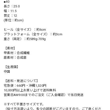
■40
長さ：25.0
幅：11.5
筒丈：12
(単位：約cm)
ヒール（全サイズ）：約6cm
プラットフォーム（全サイズ）：約3cm
重さ（両足）：約589g-709g
【素材】
甲素材：合成繊維
底素材：合成底
【生産国】
中国
【送料・発送について】
宅急便：660円・沖縄1,320円
10,000円以上お買い上げで送料無料
営業日AM9:00までのご注文（ご入金確認）で当日発送
※すべて平置きサイズです。
（採寸方法違いより、多少の誤差がございますので、ご了承くださ