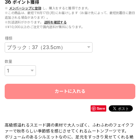
36
ポイント
獲得
※
メンバーシップに登録
し、購入をすると獲得できます。
※この商品は、最短で8月17日(月)にお届けします（お届け先によって、最短到着日に数日
追加される場合があります）。
※別途送料がかかります。
送料を確認する
※¥10,000以上のご注文で国内送料が無料になります。
種類
数量
カートに入れる
Save
高級感溢れるスエード調の素材で大人っぽく、ふわふわのフェイクフ
ァーで秋冬らしい季節感を感じさせてくれるムートンブーツです。
ボリュームのあるシルエットなのに、足元をすっきり見せてくれる絶