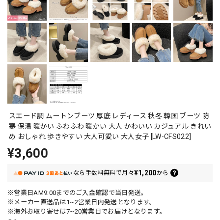
スエード調 ムートンブーツ 厚底 レディース 秋冬 韓国 ブーツ 防
寒 保温 暖かい ふわふわ 暖かい 大人 かわいい カジュアル きれい
め おしゃれ 歩きやすい 大人可愛い 大人女子 [LW-CFS022]
¥3,600
¥1,200
なら
手数料無料で
月々
から
※営業日AM9:00までのご入金確認で当日発送。
※メーカー直送品は1~2営業日内発送となります。
※海外お取り寄せは7~20営業日でお届けとなります。