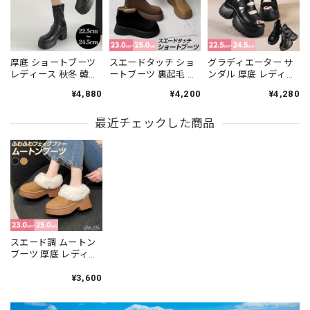
厚底 ショートブーツ
スエードタッチ ショ
グラディエーター サ
レディース 秋冬 韓国
ートブーツ 裏起毛 レ
ンダル 厚底 レディー
サイドファスナー 大
ディース 秋冬 防寒 保
ス 春夏 韓国 ショート
¥4,880
¥4,200
¥4,280
人 おしゃれ きれいめ
温 通勤 通学 大人 き
ブーツ おしゃれ 大人
シンプル ブラック 黒
れいめ おしゃれ 暖か
カジュアル きれいめ
チャンキーヒール ア
最近チェックした商品
い 厚底 ラウンドトゥ
バックファスナー 蒸
ンクルブーツ 大人可
大人可愛い 大人女子
れない 歩きやすい 履
愛い 大人女子 [LW-
[LW-CFS034]
きやすい オープント
CES015]
ゥ ストリート 原宿系
大人可愛い 大人女子
[LS-CGS022]
スエード調 ムートン
ブーツ 厚底 レディー
ス 秋冬 韓国 ブーツ
防寒 保温 暖かい ふわ
¥3,600
ふわ 暖かい 大人 かわ
いい カジュアル きれ