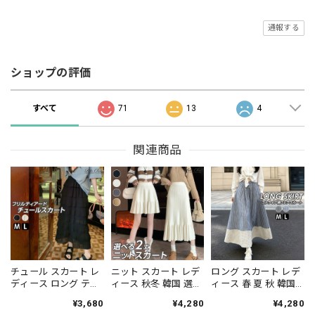
通報する
ショップの評価
すべて
71
13
4
関連商品
チュール スカート レ
ニット スカート レデ
ロング スカート レデ
ディース ロング ティ
ィース 秋冬 韓国 選べ
ィース 春 夏 秋 韓国
アード フリル プリー
る2タイプ ミニ丈 ロ
フレア Aライン スト
¥3,680
¥4,280
¥4,280
ツフリル シアー ハイ
ング丈 裾プリーツ フ
ライプ柄 チェック柄