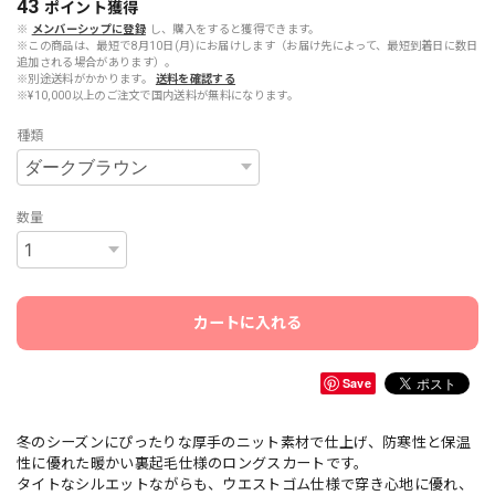
43
ポイント
獲得
※
メンバーシップに登録
し、購入をすると獲得できます。
※この商品は、最短で8月10日(月)にお届けします（お届け先によって、最短到着日に数日
追加される場合があります）。
※別途送料がかかります。
送料を確認する
※¥10,000以上のご注文で国内送料が無料になります。
種類
数量
カートに入れる
Save
冬のシーズンにぴったりな厚手のニット素材で仕上げ、防寒性と保温
性に優れた暖かい裏起毛仕様のロングスカートです。
タイトなシルエットながらも、ウエストゴム仕様で穿き心地に優れ、