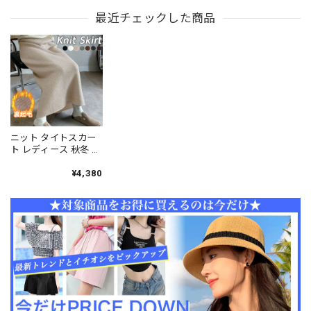
ウエスト ウエストゴ
レア マーメイド風 ハ
配色 切り替え ハイウ
ム ボリューム ミモレ
最近チェックした商品
イウエスト ウエスト
エスト ウエストゴム
丈 体型カバー 着やせ
ゴム 体型カバー 着や
ボリューム 体型カバ
韓国風 きれいめ フェ
せ 高見え 大人 ガーリ
ー 着やせ 大人 カジュ
ミニン 大人 ガーリー
ー きれいめ カジュア
アル 旅行 お出かけ マ
春夏秋 [LS-CGK022]
ル 通勤 通学 デート
キシ スカート [LS-
[LS-CGK023]
CGK024]
ニット タイトスカー
ト レディース 秋冬 韓
国 ロングスカート 裏
起毛 防寒 防風 おしゃ
¥4,380
れ 大人 きれいめ カジ
ュアル シンプル 厚手
ハイウエスト ウエス
トゴム 大人可愛い 大
人女子 [LW-CFK009]