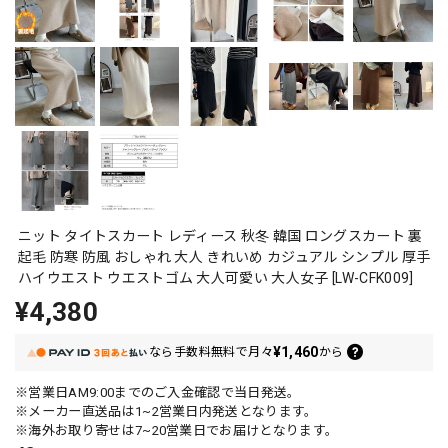
ニット タイトスカート レディース 秋冬 韓国 ロングスカート 裏
起毛 防寒 防風 おしゃれ 大人 きれいめ カジュアル シンプル 厚手
ハイウエスト ウエストゴム 大人可愛い 大人女子 [LW-CFK009]
¥4,380
¥1,460
なら
手数料無料で
月々
から
※営業日AM9:00までのご入金確認で当日発送。
※メーカー直送品は1~2営業日内発送となります。
※海外お取り寄せは7~20営業日でお届けとなります。