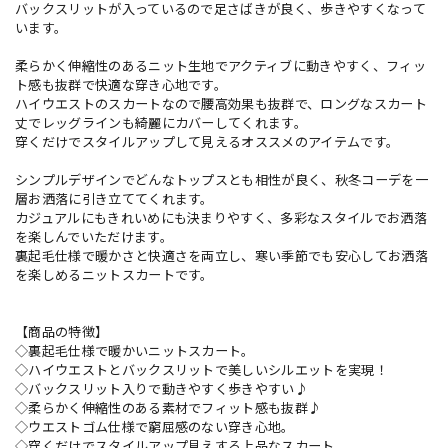
バックスリットが入っているので足さばきが良く、歩きやすくなって
います。
柔らかく伸縮性のあるニット生地でアクティブに動きやすく、フィッ
ト感も抜群で快適な穿き心地です。
ハイウエストのスカートなので腰高効果も抜群で、ロングなスカート
丈でレッグラインも綺麗にカバーしてくれます。
穿くだけでスタイルアップして見えるオススメのアイテムです。
シンプルデザインでどんなトップスとも相性が良く、秋冬コーデを一
層お洒落に引き立ててくれます。
カジュアルにもきれいめにも決まりやすく、多彩なスタイルでお洒落
を楽しんでいただけます。
裏起毛仕様で暖かさと快適さを両立し、寒い季節でも安心してお洒落
を楽しめるニットスカートです。
【商品の特徴】
◇裏起毛仕様で暖かいニットスカート。
◇ハイウエストとバックスリットで美しいシルエットを実現！
◇バックスリット入りで動きやすく歩きやすい♪
◇柔らかく伸縮性のある素材でフィット感も抜群♪
◇ウエストゴム仕様で窮屈感のない穿き心地。
◇穿くだけでスタイルアップ見えする上品なスカート。