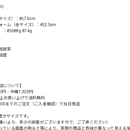
m)
イズ）：約7.0cm
ォーム（全サイズ）：約2.3cm
：約688g-814g
成皮革
成底
送について】
0円・沖縄1,320円
円以上お買い上げで送料無料
9:00までのご注文（ご入金確認）で当日発送
置きサイズです。
違いより、多少の誤差がございますので、ご了承ください）
っている画面の明るさ等により、実際の商品と色味が異なって見える