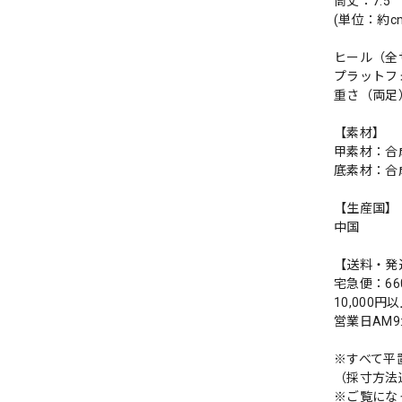
筒丈：7.5
(単位：約c
ヒール（全サ
プラットフ
重さ（両足）
【素材】
甲素材：合
底素材：合
【生産国】
中国
【送料・発
宅急便：66
10,000
営業日AM
※すべて平
（採寸方法
※ご覧にな