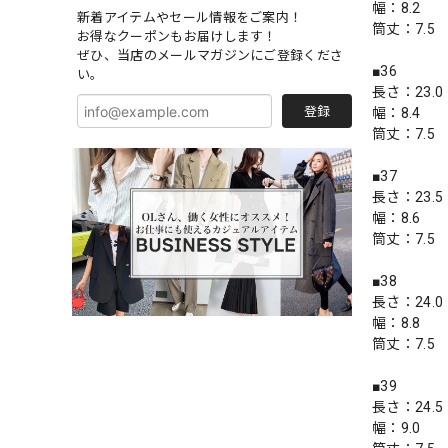
幅：8.2
新着アイテムやセール情報をご案内！
筒丈：7.5
お得なクーポンもお届けします！
ぜひ、当店のメールマガジンにご登録くださ
■36
い。
長さ：23.0
登録
幅：8.4
筒丈：7.5
■37
長さ：23.5
幅：8.6
筒丈：7.5
■38
長さ：24.0
幅：8.8
筒丈：7.5
■39
長さ：24.5
幅：9.0