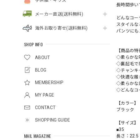
子供服・キッズ
長時間歩い
メーカー直送(送料無料)
どんなコー
スタイルな
海外お取り寄せ(送料無料)
パンツにも
SHOP INFO
【商品の特
◇柔らかな
ABOUT
◇裏起毛で
BLOG
◇チャンキ
◇快適な履
MEMBERSHIP
◇柔らかな
◇どんなコ
MY PAGE
【カラー】
CONTACT
ブラック
SHOPPING GUIDE
【サイズ】
■35
MAIL MAGAZINE
長さ：22.5