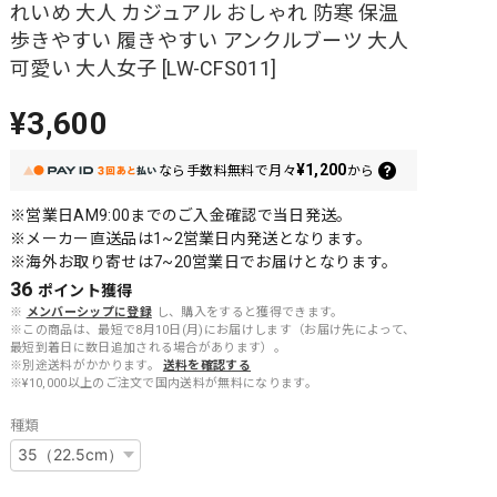
れいめ 大人 カジュアル おしゃれ 防寒 保温
歩きやすい 履きやすい アンクルブーツ 大人
可愛い 大人女子 [LW-CFS011]
¥3,600
¥1,200
なら
手数料無料で
月々
から
※営業日AM9:00までのご入金確認で当日発送。
※メーカー直送品は1~2営業日内発送となります。
※海外お取り寄せは7~20営業日でお届けとなります。
36
ポイント
獲得
※
メンバーシップに登録
し、購入をすると獲得できます。
※この商品は、最短で8月10日(月)にお届けします（お届け先によって、
最短到着日に数日追加される場合があります）。
※別途送料がかかります。
送料を確認する
※¥10,000以上のご注文で国内送料が無料になります。
種類