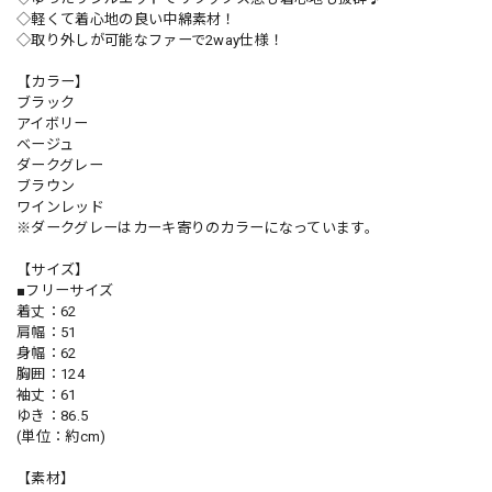
◇軽くて着心地の良い中綿素材！
◇取り外しが可能なファーで2way仕様！
【カラー】
ブラック
アイボリー
ベージュ
ダークグレー
ブラウン
ワインレッド
※ダークグレーはカーキ寄りのカラーになっています。
【サイズ】
■フリーサイズ
着丈：62
肩幅：51
身幅：62
胸囲：124
袖丈：61
ゆき：86.5
(単位：約cm)
【素材】