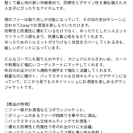
軽くて着心地の良い中綿素材で、防寒性とデザイン性を兼ね備えた大
人女子にぴったりなアイテムです。
襟のファーは取り外しが可能になっていて、その日の気分やシーンに
合わせて2wayでお洒落を楽しんでいただけます。
防寒性と防風性に優れているだけでなく、ゆったりとしたシルエット
でリラックス感もあり、快適な着心地を与えてくれます。
ゆったりめのシルエットがさりげなく体型をカバーしてくれる点も、
嬉しいポイントになっています。
どんなコーデにも取り入れやすく、カジュアルからきれいめ、スーツ
や制服など幅広いコーディネートにマッチしてくれます。
休日のお出かけから通勤や通学まで幅広く活躍してくれます。
軽量なのに暖かく、バックスタイルも立体キルティングデザインにな
っていて、どこから見てもスタイリッシュにお洒落を楽しめるダウン
ジャケットです。
【商品の特徴】
◇ファー襟がお洒落なエコダウンジャケット。
◇ボリュームのあるファーが顔周りを華やかに演出。
◇バックスタイルも立体キルティングでお洒落！
◇優れた防寒性と防風性で冬のお出かけに大活躍。
◇ゆったりシルエットでリラックス感も着心地も抜群♪