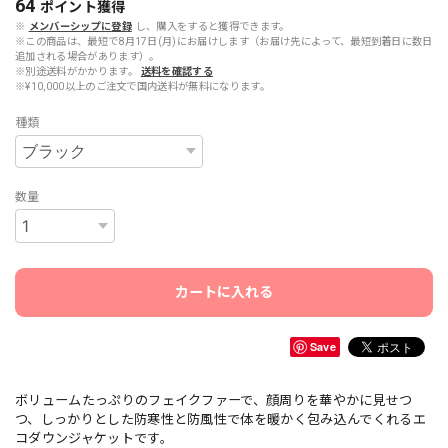
64
ポイント
獲得
※
メンバーシップに登録
し、購入をすると獲得できます。
※この商品は、最短で8月17日(月)にお届けします（お届け先によって、最短到着日に数日
追加される場合があります）。
※別途送料がかかります。
送料を確認する
※¥10,000以上のご注文で国内送料が無料になります。
種類
数量
カートに入れる
Save
ボリュームたっぷりのフェイクファーで、顔周りを華やかに見せつ
つ、しっかりとした防寒性と防風性で体を暖かく包み込んでくれるエ
コダウンジャケットです。