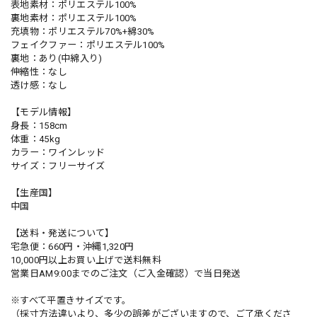
表地素材：ポリエステル100%
裏地素材：ポリエステル100%
充填物：ポリエステル70%+綿30%
フェイクファー：ポリエステル100%
裏地：あり(中綿入り)
伸縮性：なし
透け感：なし
【モデル情報】
身長：158cm
体重：45kg
カラー：ワインレッド
サイズ：フリーサイズ
【生産国】
中国
【送料・発送について】
宅急便：660円・沖縄1,320円
10,000円以上お買い上げで送料無料
営業日AM9:00までのご注文（ご入金確認）で当日発送
※すべて平置きサイズです。
（採寸方法違いより、多少の誤差がございますので、ご了承くださ