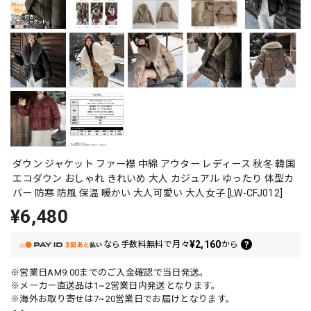
ダウン ジャケット ファー襟 中綿 アウター レディース 秋冬 韓国
エコダウン おしゃれ きれいめ 大人 カジュアル ゆったり 体型カ
バー 防寒 防風 保温 暖かい 大人可愛い 大人女子 [LW-CFJ012]
¥6,480
¥2,160
なら
手数料無料で
月々
から
※営業日AM9:00までのご入金確認で当日発送。
※メーカー直送品は1~2営業日内発送となります。
※海外お取り寄せは7~20営業日でお届けとなります。