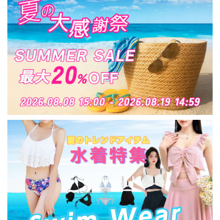
暖かい 大人可愛い 大
人女子 [LW-CFJ012]