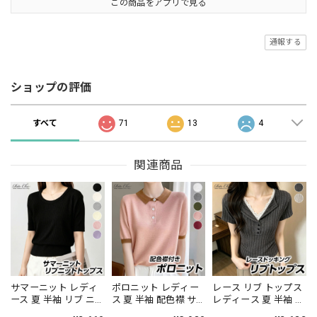
この商品をアプリで見る
通報する
ショップの評価
すべて
71
13
4
関連商品
サマーニット レディ
ポロニット レディー
レース リブ トップス
ース 夏 半袖 リブ ニ
ス 夏 半袖 配色襟 サ
レディース 夏 半袖 ヘ
ット トップス クルー
マーニット ニット ポ
ンリーネック Vネック