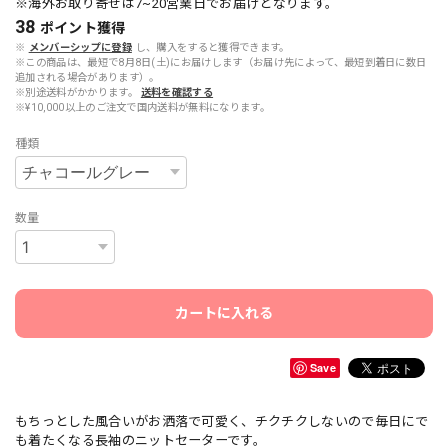
※海外お取り寄せは7~20営業日でお届けとなります。
38
ポイント
獲得
※
メンバーシップに登録
し、購入をすると獲得できます。
※この商品は、最短で8月8日(土)にお届けします（お届け先によって、最短到着日に数日
追加される場合があります）。
※別途送料がかかります。
送料を確認する
※¥10,000以上のご注文で国内送料が無料になります。
種類
数量
カートに入れる
Save
もちっとした風合いがお洒落で可愛く、チクチクしないので毎日にで
も着たくなる長袖のニットセーターです。