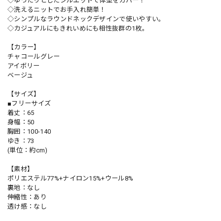
◇ゆったりとしたシルエットで体型をカバー！
◇洗えるニットでお手入れ簡単！
◇シンプルなラウンドネックデザインで使いやすい。
◇カジュアルにもきれいめにも相性抜群の1枚。
【カラー】
チャコールグレー
アイボリー
ベージュ
【サイズ】
■フリーサイズ
着丈：65
身幅：50
胸囲：100-140
ゆき：73
(単位：約cm)
【素材】
ポリエステル77%+ナイロン15%+ウール8%
裏地：なし
伸縮性：あり
透け感：なし