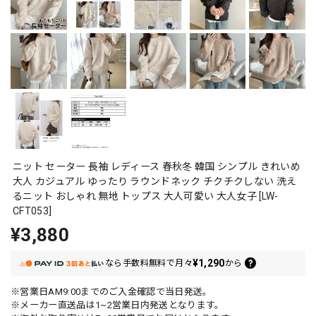
ニット セーター 長袖 レディース 春秋冬 韓国 シンプル きれいめ
大人 カジュアル ゆったり ラウンドネック チクチクしない 洗え
るニット おしゃれ 無地 トップス 大人可愛い 大人女子 [LW-
CFT053]
¥3,880
¥1,290
なら
手数料無料で
月々
から
※営業日AM9:00までのご入金確認で当日発送。
※メーカー直送品は1~2営業日内発送となります。