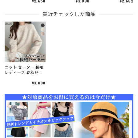
¥2,660
¥3,980
¥2,682
ネック ゆったり 体型
ロシャツ フロントボ
レイヤード風 ドッキ
カバー 着やせ 細見え
タン 五分袖 スキッパ
ング フロントボタン
無地 きれいめ 韓国 大
最近チェックした商品
ー風 きれいめ 韓国 プ
タイト 細身 細見え 着
人可愛い オフィスカ
レッピー 大人可愛い
やせ 韓国 きれいめ 大
ジュアル 通勤 通学 着
細見え 着回し オフィ
人可愛い オフィスカ
回し プルオーバー
スカジュアル 通勤 大
ジュアル 通勤 カジュ
[LS-CGT136]
人 カジュアル [LS-
アル [LS-CGT138]
CGT137]
ニット セーター 長袖
レディース 春秋冬 韓
国 シンプル きれいめ
大人 カジュアル ゆっ
¥3,880
たり ラウンドネック
チクチクしない 洗え
るニット おしゃれ 無
地 トップス 大人可愛
い 大人女子 [LW-
CFT053]