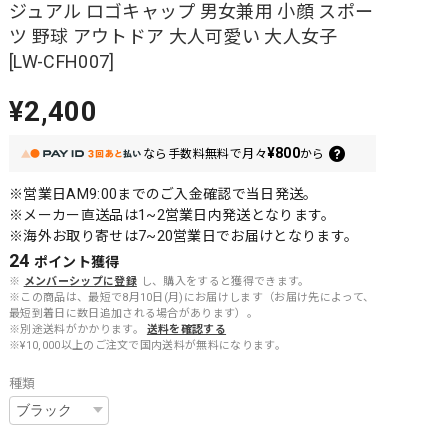
ジュアル ロゴキャップ 男女兼用 小顔 スポー
ツ 野球 アウトドア 大人可愛い 大人女子
[LW-CFH007]
¥2,400
¥800
なら
手数料無料で
月々
から
※営業日AM9:00までのご入金確認で当日発送。
※メーカー直送品は1~2営業日内発送となります。
※海外お取り寄せは7~20営業日でお届けとなります。
24
ポイント
獲得
※
メンバーシップに登録
し、購入をすると獲得できます。
※この商品は、最短で8月10日(月)にお届けします（お届け先によって、
最短到着日に数日追加される場合があります）。
※別途送料がかかります。
送料を確認する
※¥10,000以上のご注文で国内送料が無料になります。
種類