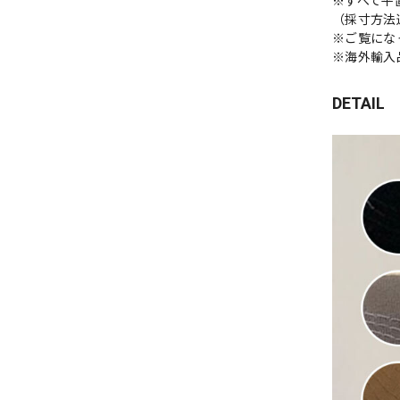
※すべて平
（採寸方法
※ご覧にな
※海外輸入
DETAIL