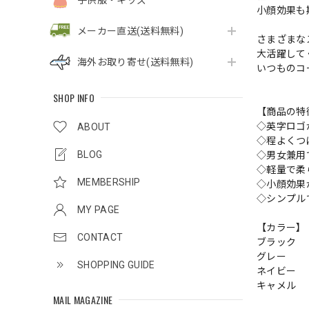
子供服・キッズ
小顔効果も
メーカー直送(送料無料)
さまざまな
大活躍して
海外お取り寄せ(送料無料)
いつものコ
SHOP INFO
【商品の特
◇英字ロゴ
ABOUT
◇程よくつ
BLOG
◇男女兼用
◇軽量で柔
MEMBERSHIP
◇小顔効果
◇シンプル
MY PAGE
【カラー】
CONTACT
ブラック
グレー
SHOPPING GUIDE
ネイビー
キャメル
MAIL MAGAZINE