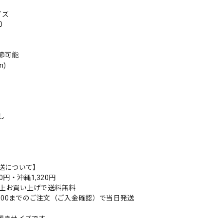
イズ
0
節可能
m)
し
送について】
0円・沖縄1,320円
円以上お買い上げで送料無料
9:00までのご注文（ご入金確認）で当日発送