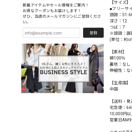
【サイズ】
新着アイテムやセール情報をご案内！
■フリーサ
お得なクーポンもお届けします！
頭囲：51-6
ぜひ、当店のメールマガジンにご登録くださ
深さ：12
い。
つば：7
登録
※頭囲：調
(単位：約c
【素材】
綿100％
裏地：なし
伸縮性：な
【生産国】
中国
【送料・発
宅急便：66
10,000
営業日AM