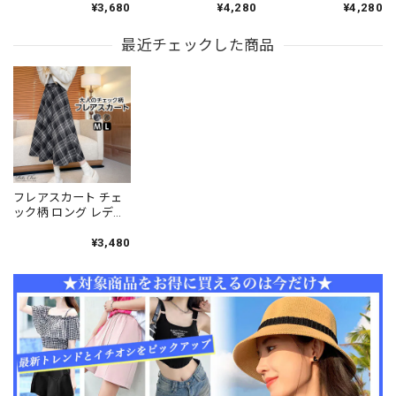
¥3,680
¥4,280
¥4,280
ツフリル シアー ハイ
ング丈 裾プリーツ フ
ライプ柄 チェック柄
ウエスト ウエストゴ
レア マーメイド風 ハ
配色 切り替え ハイウ
ム ボリューム ミモレ
最近チェックした商品
イウエスト ウエスト
エスト ウエストゴム
丈 体型カバー 着やせ
ゴム 体型カバー 着や
ボリューム 体型カバ
韓国風 きれいめ フェ
せ 高見え 大人 ガーリ
ー 着やせ 大人 カジュ
ミニン 大人 ガーリー
ー きれいめ カジュア
アル 旅行 お出かけ マ
春夏秋 [LS-CGK022]
ル 通勤 通学 デート
キシ スカート [LS-
[LS-CGK023]
CGK024]
フレアスカート チェ
ック柄 ロング レディ
ース 秋冬 韓国 きれい
め 大人 かわいい おし
¥3,480
ゃれ Aライン ハイウ
エスト ウエストゴム
フェミニン 通勤 通学
上品 大人可愛い 大人
女子 [LW-CFK007]