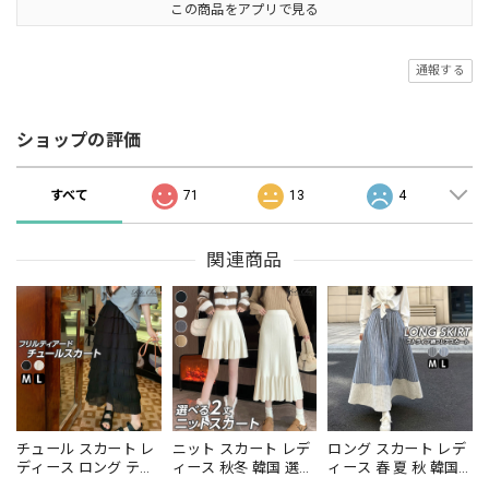
この商品をアプリで見る
通報する
ショップの評価
すべて
71
13
4
関連商品
チュール スカート レ
ニット スカート レデ
ロング スカート レデ
ディース ロング ティ
ィース 秋冬 韓国 選べ
ィース 春 夏 秋 韓国
アード フリル プリー
る2タイプ ミニ丈 ロ
フレア Aライン スト