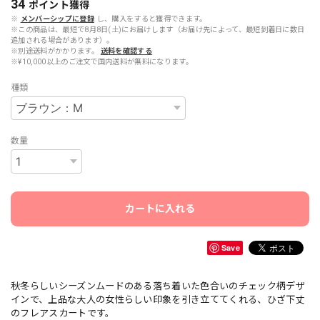
34
ポイント
獲得
※
メンバーシップに登録
し、購入をすると獲得できます。
※この商品は、最短で8月8日(土)にお届けします（お届け先によって、最短到着日に数日
追加される場合があります）。
※別途送料がかかります。
送料を確認する
※¥10,000以上のご注文で国内送料が無料になります。
種類
数量
カートに入れる
Save
秋冬らしいシーズンムードのある落ち着いた色合いのチェック柄デザ
インで、上品な大人の女性らしい印象を引き立ててくれる、ひざ下丈
のフレアスカートです。