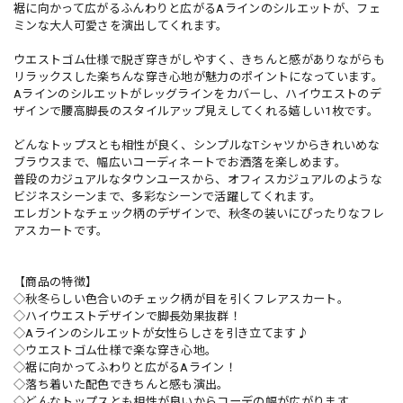
裾に向かって広がるふんわりと広がるAラインのシルエットが、フェ
ミンな大人可愛さを演出してくれます。
ウエストゴム仕様で脱ぎ穿きがしやすく、きちんと感がありながらも
リラックスした楽ちんな穿き心地が魅力のポイントになっています。
Aラインのシルエットがレッグラインをカバーし、ハイウエストのデ
ザインで腰高脚長のスタイルアップ見えしてくれる嬉しい1枚です。
どんなトップスとも相性が良く、シンプルなTシャツからきれいめな
ブラウスまで、幅広いコーディネートでお洒落を楽しめます。
普段のカジュアルなタウンユースから、オフィスカジュアルのような
ビジネスシーンまで、多彩なシーンで活躍してくれます。
エレガントなチェック柄のデザインで、秋冬の装いにぴったりなフレ
アスカートです。
【商品の特徴】
◇秋冬らしい色合いのチェック柄が目を引くフレアスカート。
◇ハイウエストデザインで脚長効果抜群！
◇Aラインのシルエットが女性らしさを引き立てます♪
◇ウエストゴム仕様で楽な穿き心地。
◇裾に向かってふわりと広がるAライン！
◇落ち着いた配色できちんと感も演出。
◇どんなトップスとも相性が良いからコーデの幅が広がります。