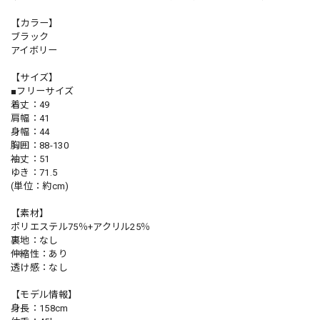
【カラー】
ブラック
アイボリー
【サイズ】
■フリーサイズ
着丈：49
肩幅：41
身幅：44
胸囲：88-130
袖丈：51
ゆき：71.5
(単位：約cm)
【素材】
ポリエステル75％+アクリル25％
裏地：なし
伸縮性：あり
透け感：なし
【モデル情報】
身長：158cm