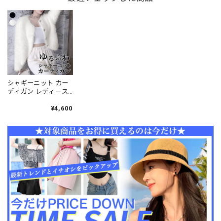
け防止 大人可愛い 大
ル 肩掛け 冷房対策 大
ズ カジュアル ボレロ
人女子 [LS-CBJ013]
人可愛い 大人女子
カーディガン ゆるニ
[LS-CCJ021]
ット 大人可愛い 大人
女子 [LS-CET011]
シャギーニット カー
ディガン レディース
秋冬 韓国 きれいめ 上
品 大人 高見え ふわふ
¥4,600
わ ゆったり フェイク
ファー ショート丈 フ
ァージャケット 大人
可愛い 大人女子 [LW-
CFT038]