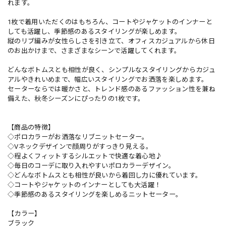
れます。
1枚で着用いただくのはもちろん、コートやジャケットのインナーと
しても活躍し、季節感のあるスタイリングが楽しめます。
縦のリブ編みが女性らしさを引き立て、オフィスカジュアルから休日
のお出かけまで、さまざまなシーンで活躍してくれます。
どんなボトムスとも相性が良く、シンプルなスタイリングからカジュ
アルやきれいめまで、幅広いスタイリングでお洒落を楽しめます。
セーターならでは暖かさと、トレンド感のあるファッション性を兼ね
備えた、秋冬シーズンにぴったりの1枚です。
【商品の特徴】
◇ポロカラーがお洒落なリブニットセーター。
◇Vネックデザインで顔周りがすっきり見える。
◇程よくフィットするシルエットで快適な着心地♪
◇毎日のコーデに取り入れやすいポロカラーデザイン。
◇どんなボトムスとも相性が良いから着回し力に優れています。
◇コートやジャケットのインナーとしても大活躍！
◇季節感のあるスタイリングを楽しめるニットセーター。
【カラー】
ブラック