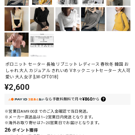
ポロニット セーター 長袖 リブニット レディース 春秋冬 韓国 お
しゃれ 大人 カジュアル きれいめ Vネック ニットセーター 大人可
愛い 大人女子 [LW-CFT018]
¥2,600
¥860
なら
手数料無料で
月々
から
※営業日AM9:00までのご入金確認で当日発送。
※メーカー直送品は1~2営業日内発送となります。
※海外お取り寄せは7~20営業日でお届けとなります。
26
ポイント
獲得