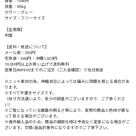
身長：158cm
体重：45kg
カラー：グレー
サイズ：フリーサイズ
【生産国】
中国
【送料・発送について】
メール便：330円
宅急便：660円・沖縄1,320円
10,000円以上お買い上げで送料無料
営業日AM9:00までのご注文（ご入金確認）で当日発送
※ニット素材の為、伸縮具合によっては編みに隙間を感じる場合があ
ります。
※すべて平置きサイズです。
（採寸方法違いより、多少の誤差がございますので、ご了承くださ
い）
※ご覧になっている画面の明るさ等により、実際の商品と色味が異な
って見える場合がございます。
※海外輸入品のため、商品の細部仕様は予告なく変更になる場合がご
ざいます。交換/返品対象外になりますのでご了承下さい。