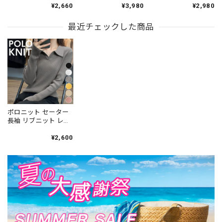
ット トップス クルー
マーニット ニット ポ
ンリーネック Vネック
¥2,660
¥3,980
¥2,980
ネック ゆったり 体型
ロシャツ フロントボ
レイヤード風 ドッキ
カバー 着やせ 細見え
タン 五分袖 スキッパ
ング フロントボタン
無地 きれいめ 韓国 大
最近チェックした商品
ー風 きれいめ 韓国 プ
タイト 細身 細見え 着
人可愛い オフィスカ
レッピー 大人可愛い
やせ 韓国 きれいめ 大
ジュアル 通勤 通学 着
細見え 着回し オフィ
人可愛い オフィスカ
回し プルオーバー
スカジュアル 通勤 大
ジュアル 通勤 カジュ
[LS-CGT136]
人 カジュアル [LS-
アル [LS-CGT138]
CGT137]
ポロニット セーター
長袖 リブニット レデ
ィース 春秋冬 韓国 お
しゃれ 大人 カジュア
¥2,600
ル きれいめ Vネック
ニットセーター 大人
可愛い 大人女子 [LW-
CFT018]