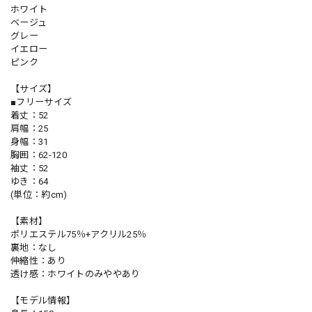
ホワイト
ベージュ
グレー
イエロー
ピンク
【サイズ】
■フリーサイズ
着丈：52
肩幅：25
身幅：31
胸囲：62-120
袖丈：52
ゆき：64
(単位：約cm)
【素材】
ポリエステル75％+アクリル25％
裏地：なし
伸縮性：あり
透け感：ホワイトのみややあり
【モデル情報】