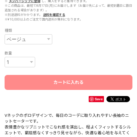
※
メンバーシップに登録
し、購入をすると獲得できます。
※この商品は、最短で8月17日(月)にお届けします（お届け先によって、最短到着日に数日
追加される場合があります）。
※別途送料がかかります。
送料を確認する
※¥10,000以上のご注文で国内送料が無料になります。
種類
数量
カートに入れる
Save
Vネックのポロデザインで、毎日のコーデに取り入れやすい長袖のニ
ットセーターです。
表情豊かなリブニットでこなれ感を演出し、程よくフィットするシル
エットで、窮屈感なくすっきり見せながら、快適な着心地を与えてく