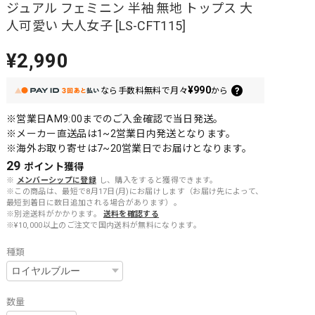
ジュアル フェミニン 半袖 無地 トップス 大
人可愛い 大人女子 [LS-CFT115]
¥2,990
¥990
なら
手数料無料で
月々
から
※営業日AM9:00までのご入金確認で当日発送。
※メーカー直送品は1~2営業日内発送となります。
※海外お取り寄せは7~20営業日でお届けとなります。
29
ポイント
獲得
※
メンバーシップに登録
し、購入をすると獲得できます。
※この商品は、最短で8月17日(月)にお届けします（お届け先によって、
最短到着日に数日追加される場合があります）。
※別途送料がかかります。
送料を確認する
※¥10,000以上のご注文で国内送料が無料になります。
種類
数量