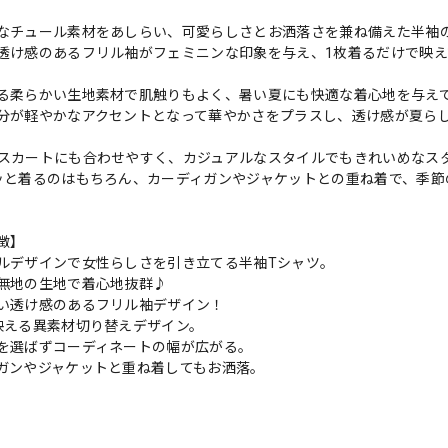
なチュール素材をあしらい、可愛らしさとお洒落さを兼ね備えた半袖
透け感のあるフリル袖がフェミニンな印象を与え、1枚着るだけで映え
る柔らかい生地素材で肌触りもよく、暑い夏にも快適な着心地を与え
分が軽やかなアクセントとなって華やかさをプラスし、透け感が夏ら
スカートにも合わせやすく、カジュアルなスタイルでもきれいめなス
ッと着るのはもちろん、カーディガンやジャケットとの重ね着で、季節
徴】
ルデザインで女性らしさを引き立てる半袖Tシャツ。
無地の生地で着心地抜群♪
い透け感のあるフリル袖デザイン！
映える異素材切り替えデザイン。
を選ばずコーディネートの幅が広がる。
ガンやジャケットと重ね着してもお洒落。