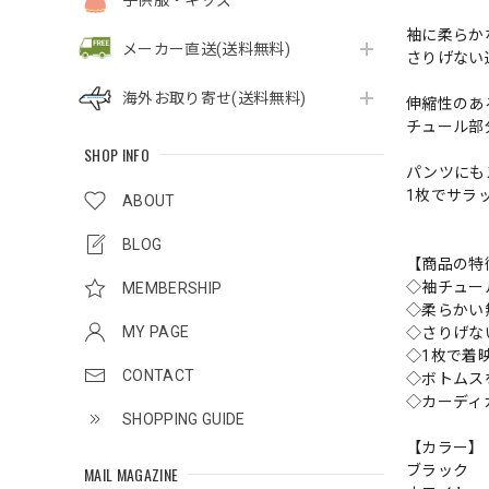
子供服・キッズ
袖に柔らか
メーカー直送(送料無料)
さりげない
海外お取り寄せ(送料無料)
伸縮性のあ
チュール部
SHOP INFO
パンツにも
1枚でサラ
ABOUT
BLOG
【商品の特
◇袖チュー
MEMBERSHIP
◇柔らかい
MY PAGE
◇さりげな
◇1枚で着
CONTACT
◇ボトムス
◇カーディ
SHOPPING GUIDE
【カラー】
ブラック
MAIL MAGAZINE