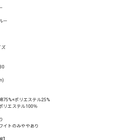
ー
ルー
イズ
30
m)
75%+ポリエステル25%
ポリエステル100％
り
ワイトのみややあり
報】