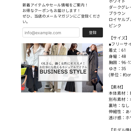
ホワイト
新着アイテムやセール情報をご案内！
ダークグレ
お得なクーポンもお届けします！
ブラウン
ぜひ、当店のメールマガジンにご登録くださ
ロイヤルブ
い。
ピンク
登録
【サイズ】
■フリーサ
着丈：61
身幅：48
胸囲：96-1
ゆき：35
(単位：約c
【素材】
本体素材：綿
別布素材：
裏地：なし
伸縮性：あ
透け感：ホ
【モデル情