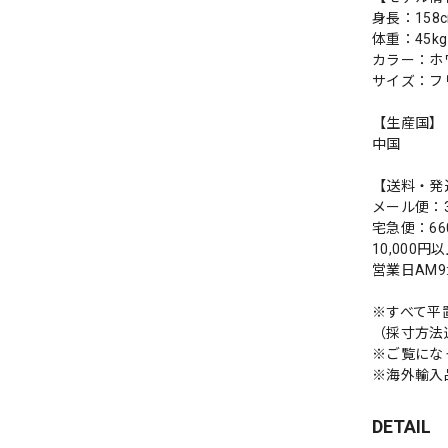
身長：158
体重：45kg
カラー：ホ
サイズ：フ
【生産国】
中国
【送料・発
メール便：3
宅急便：66
10,000
営業日AM
※すべて平
（採寸方法
※ご覧にな
※海外輸入
DETAIL