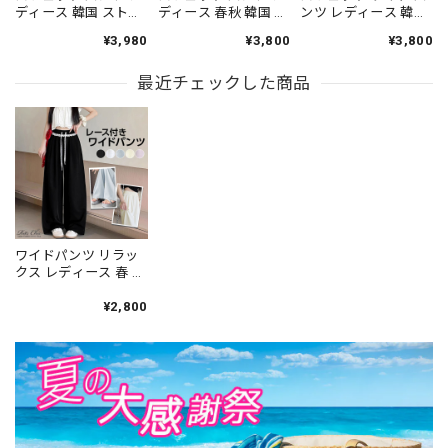
ディース 韓国 ストリ
ディース 春秋 韓国 ス
ンツ レディース 韓国
ート ワイド バルーン
トリート ワイド 配色
ストリート Y2K 配色
¥3,980
¥3,800
¥3,800
ロング丈 ロゴ刺しゅ
ウエスト ロゴ刺しゅ
サイドライン バルー
う ハイウエスト ウエ
う ハイウエスト ウエ
ン トラック パンツ ウ
ストゴム ドローコー
最近チェックした商品
ストゴム ドローコー
エストゴム ドローコ
ド 大きめポケット 体
ド ゆったり ルーズ 体
ード 体型カバー 脚長
型カバー 着やせ 脚長
型カバー 着やせ 脚長
高見え ダンス ライブ
スポーティー アメカ
スポーティー 大人 カ
フェス [LS-CGP050]
ジ 楽ちん 部屋着 通学
ジュアル ダンス 通学
旅行 ダンス [LS-
旅行 [LS-CGP047]
CGP045]
ワイドパンツ リラッ
クス レディース 春 夏
韓国 レース付き ハイ
ウエスト 大人 きれい
¥2,800
め カジュアル おしゃ
れ ゆったり 涼しい 体
型カバー イージーパ
ンツ 大人可愛い 大人
女子 [LS-CFP043]