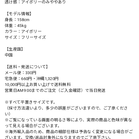
透け感：アイボリーのみややあり
【モデル情報】
身長：158cm
体重：45kg
カラー：アイボリー
サイズ：フリーサイズ
【生産国】
中国
【送料・発送について】
メール便：330円
宅急便：660円・沖縄1,320円
10,000円以上お買い上げで送料無料
営業日AM9:00までのご注文（ご入金確認）で当日発送
※すべて平置きサイズです。
（採寸方法違いより、多少の誤差がございますので、ご了承くださ
い）
※ご覧になっている画面の明るさ等により、実際の商品と色味が異な
って見える場合がございます。
※海外輸入品のため、商品の細部仕様は予告なく変更になる場合がご
ざいます。交換/返品対象外になりますのでご了承下さい。