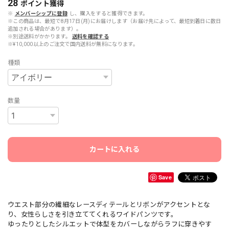
28
ポイント
獲得
※
メンバーシップに登録
し、購入をすると獲得できます。
※この商品は、最短で8月17日(月)にお届けします（お届け先によって、最短到着日に数日
追加される場合があります）。
※別途送料がかかります。
送料を確認する
※¥10,000以上のご注文で国内送料が無料になります。
種類
数量
カートに入れる
Save
ウエスト部分の繊細なレースディテールとリボンがアクセントとな
り、女性らしさを引き立ててくれるワイドパンツです。
ゆったりとしたシルエットで体型をカバーしながらラフに穿きやす