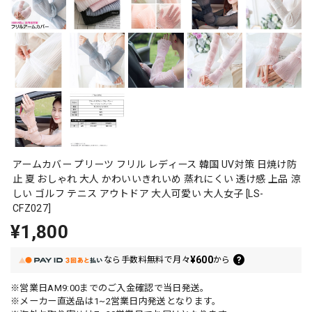
アームカバー プリーツ フリル レディース 韓国 UV対策 日焼け防
止 夏 おしゃれ 大人 かわいいきれいめ 蒸れにくい 透け感 上品 涼
しい ゴルフ テニス アウトドア 大人可愛い 大人女子 [LS-
CFZ027]
¥1,800
¥600
なら
手数料無料で
月々
から
※営業日AM9:00までのご入金確認で当日発送。
※メーカー直送品は1~2営業日内発送となります。