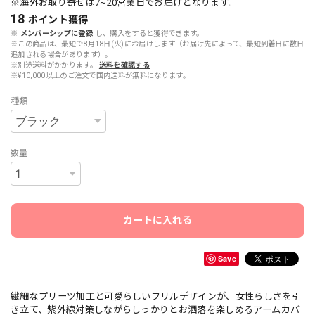
※海外お取り寄せは7~20営業日でお届けとなります。
18
ポイント
獲得
※
メンバーシップに登録
し、購入をすると獲得できます。
※この商品は、最短で8月18日(火)にお届けします（お届け先によって、最短到着日に数日
追加される場合があります）。
※別途送料がかかります。
送料を確認する
※¥10,000以上のご注文で国内送料が無料になります。
種類
数量
カートに入れる
Save
繊細なプリーツ加工と可愛らしいフリルデザインが、女性らしさを引
き立て、紫外線対策しながらしっかりとお洒落を楽しめるアームカバ