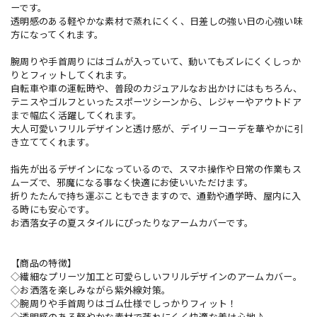
ーです。
透明感のある軽やかな素材で蒸れにくく、日差しの強い日の心強い味
方になってくれます。
腕周りや手首周りにはゴムが入っていて、動いてもズレにくくしっか
りとフィットしてくれます。
自転車や車の運転時や、普段のカジュアルなお出かけにはもちろん、
テニスやゴルフといったスポーツシーンから、レジャーやアウトドア
まで幅広く活躍してくれます。
大人可愛いフリルデザインと透け感が、デイリーコーデを華やかに引
き立ててくれます。
指先が出るデザインになっているので、スマホ操作や日常の作業もス
ムーズで、邪魔になる事なく快適にお使いいただけます。
折りたたんで持ち運ぶこともできますので、通勤や通学時、屋内に入
る時にも安心です。
お洒落女子の夏スタイルにぴったりなアームカバーです。
【商品の特徴】
◇繊細なプリーツ加工と可愛らしいフリルデザインのアームカバー。
◇お洒落を楽しみながら紫外線対策。
◇腕周りや手首周りはゴム仕様でしっかりフィット！