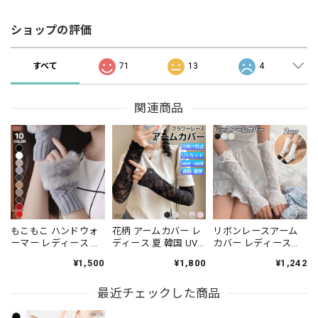
ショップの評価
すべて
71
13
4
関連商品
もこもこ ハンドウォ
花柄 アームカバー レ
リボンレースアーム
ーマー レディース 韓
ディース 夏 韓国 UV
カバー レディース
国 手袋 スマホ かわい
ケア 紫外線対策 日焼
2WAY ルーズソックス
¥1,500
¥1,800
¥1,242
い 大人 きれいめ カジ
け防止 通勤 通学 大人
風 UV対策 韓国ガーリ
ュアル 防寒 ニット グ
きれいめ おしゃれ フ
ー [LS-CGZ029]
ローブ 大人可愛い 大
最近チェックした商品
ラワーレース アウト
人女子 [LS-CDZ008]
ドア ガーデニング 大
人可愛い 大人女子