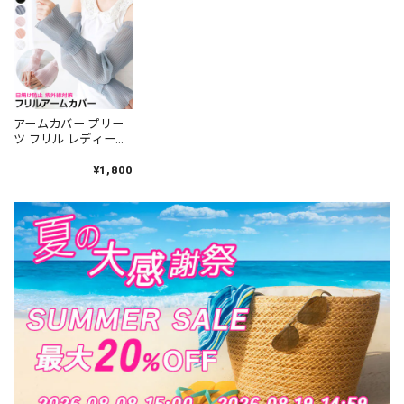
[LS-CFZ028]
アームカバー プリー
ツ フリル レディース
韓国 UV対策 日焼け防
止 夏 おしゃれ 大人
¥1,800
かわいいきれいめ 蒸
れにくい 透け感 上品
涼しい ゴルフ テニス
アウトドア 大人可愛
い 大人女子 [LS-
CFZ027]