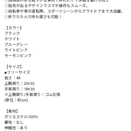
◇透明感のある軽やかな素材で蒸れにくく快適な着け心地♪
◇指先が出るデザインでスマホ操作もスムーズ。
◇自転車や車の運転時、スポーツシーンからアウトドアまで大活躍。
◇折りたたんで持ち運びも可能！
【カラー】
ブラック
ホワイト
ブルーグレー
ライトピンク
サーモンピンク
【サイズ】
■フリーサイズ
長さ：48
上腕周り：20×32
手首周り：18×30
※上腕周り/手首周り：ゴム仕様
(単位：約cm)
【素材】
ポリエステル100％
裏地：なし
伸縮性：あり