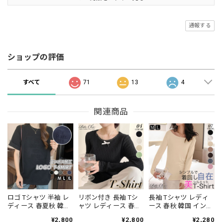
通報する
ショップの評価
すべて
71
13
4
関連商品
ロゴ Tシャツ 半袖 レ
リボン付き 長袖 Tシ
長袖 Tシャツ レディ
ディース 春夏秋 韓国
ャツ レディース 春秋
ース 春秋 韓国 インナ
エンボス加工 おしゃ
韓国 おしゃれ 大人 か
ー トップス ボートネ
¥2,800
¥2,800
¥2,280