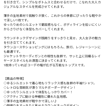
を引き立て、シンプルなボトムスと合わせるだけで、こなれた大人カ
ジュアルなスタイルを完成させてくれます。
薄手の生地素材で肌触りが良く、これからの季節にぴったりな軽やか
で涼しい1枚です。
ゆったりめのシルエットで窮屈感もなく、ボディラインを拾いにくい
からさりげなく体型もカバーしてくれます。
ラウンドネックデザインが顔周りをすっきりと見せ、大人女子の魅力
を引き立ててくれます。
タウンユースやショッピングにはもちろん、旅行、レジャーシーンに
も最適です。
ジャケットやカーディガンとの相性も抜群で、サッと上に羽織るレイ
ヤードスタイルもお洒落に決まってくれます。
1枚持っていればコーデの幅が広がる万能なトップスです。
【商品の特徴】
◇ゆるシルエットで着心地もリラックス感も抜群の半袖Tシャツ。
◇レトロな雰囲気が漂うマルチボーダーデザイン！
◇ゆったりシルエットで体型もしっかりカバー！
◇アクティブに動ける伸縮性に優れた生地感。
◇薄手の生地素材が軽やかで涼しい♪
◇顔周りをすっきりと見せるラウンドネックデザイン。