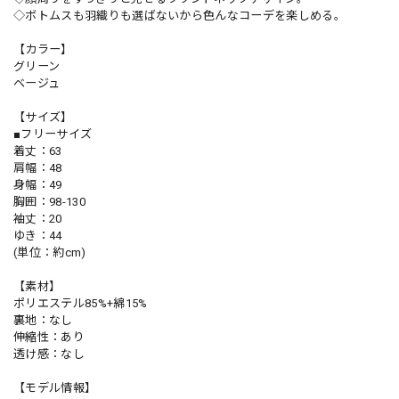
◇ボトムスも羽織りも選ばないから色んなコーデを楽しめる。
【カラー】
グリーン
ベージュ
【サイズ】
■フリーサイズ
着丈：63
肩幅：48
身幅：49
胸囲：98-130
袖丈：20
ゆき：44
(単位：約cm)
【素材】
ポリエステル85%+綿15%
裏地：なし
伸縮性：あり
透け感：なし
【モデル情報】