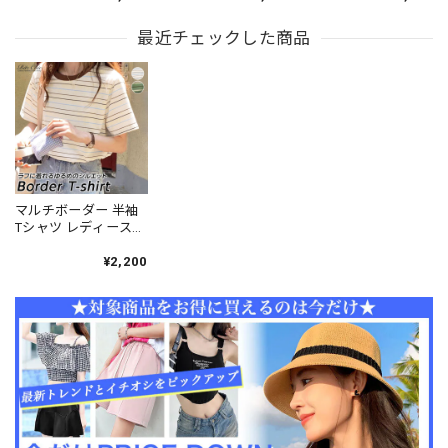
れ 大人 カジュアル ゆ
わいい 細身 カジュア
ック きれいめ シンプ
ったり オーバーサイ
ル シンプル 柔らかい
ル 大人 カジュアル 無
ズ 立体ロゴ 体型カバ
最近チェックした商品
大人可愛い 大人女子
地 薄手 伸縮性 美ライ
ー ロンT ロゴT 大人可
[LS-CFT018]
ン カットソー 大人可
愛い 大人女子 [LS-
愛い 大人女子 [LS-
CBT098]
CFT027]
マルチボーダー 半袖
Tシャツ レディース
韓国 春夏 おしゃれ 大
人 カジュアル ゆった
¥2,200
り リラックス ラウン
ドネック 薄手 体型カ
バー 大人可愛い 大人
女子 [LS-CFT085]