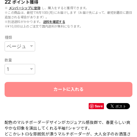
22
ポイント
獲得
※
メンバーシップに登録
し、購入をすると獲得できます。
※この商品は、最短で8月10日(月)にお届けします（お届け先によって、最短到着日に数日
追加される場合があります）。
※別途送料がかかります。
送料を確認する
※¥10,000以上のご注文で国内送料が無料になります。
種類
数量
カートに入れる
Save
配色のマルチボーダーデザインがカジュアル感抜群で、春夏らしい爽
やかな印象を演出してくれる半袖Tシャツです。
どこかレトロな雰囲気が漂うマルチボーダーが、大人女子のお洒落さ