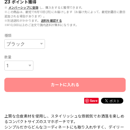
23
ポイント
獲得
※
メンバーシップに登録
し、購入をすると獲得できます。
※この商品は、最短で8月10日(月)にお届けします（お届け先によって、最短到着日に数日
追加される場合があります）。
※別途送料がかかります。
送料を確認する
※¥10,000以上のご注文で国内送料が無料になります。
種類
数量
カートに入れる
Save
上質な合皮素材を使用し、スタイリッシュな雰囲気でお洒落を楽しめ
るコンパクトサイズのスマホポーチです。
シンプルだからどんなコーディネートにも取り入れやすく、デイリー