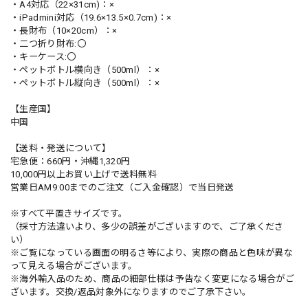
・A4対応（22×31cm)：×
・iPadmini対応（19.6×13.5×0.7cm)：×
・長財布（10×20cm）：×
・二つ折り財布:〇
・キーケース:〇
・ペットボトル横向き（500ml）：×
・ペットボトル縦向き（500ml）：×
【生産国】
中国
【送料・発送について】
宅急便：660円・沖縄1,320円
10,000円以上お買い上げで送料無料
営業日AM9:00までのご注文（ご入金確認）で当日発送
※すべて平置きサイズです。
（採寸方法違いより、多少の誤差がございますので、ご了承くださ
い）
※ご覧になっている画面の明るさ等により、実際の商品と色味が異な
って見える場合がございます。
※海外輸入品のため、商品の細部仕様は予告なく変更になる場合がご
ざいます。交換/返品対象外になりますのでご了承下さい。