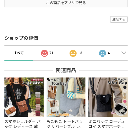
この商品をアプリで見る
通報する
ショップの評価
すべて
71
13
4
関連商品
スマホショルダー バ
もこもこ トートバッ
ミニバッグ コーデュ
ッグ レディース 韓国
グ リバーシブル レデ
ロイ スマホポーチ レ
スマホポーチ 小さめ
ィース 秋冬 韓国 大容
ディース 秋冬 韓国 小