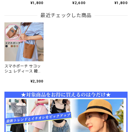
¥1,800
¥2,600
¥1,800
軽量 おしゃれ 大人 か
量 通勤 通学 A4 おし
さめ バッグ 大人 かわ
わいい シンプル ポー
ゃれ 大人 かわいい 軽
いい おしゃれ きれい
チ ライブ フェス 旅行
最近チェックした商品
量 シンプル きれいめ
め カジュアル スクエ
アウトドア 大人可愛
柔らかい ふわふわ 大
アバッグ 軽量 肩掛け
い 大人女子 [LW-
人可愛い 大人女子
斜め掛け 大人可愛い
CDB018]
[LW-CFB024]
大人女子 [LW-
CFB031]
スマホポーチ サコッ
シュ レディース 韓国
ミニショルダー 大人
かわいい おしゃれ コ
¥2,300
ンパクト 小さめ ライ
ブ フェス お散歩 チケ
ット シンプル 大人可
愛い 大人女子 [LS-
CFB049]