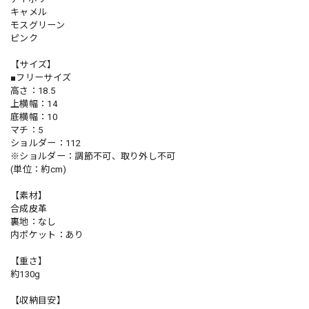
キャメル
モスグリーン
ピンク
【サイズ】
■フリーサイズ
高さ：18.5
上横幅：14
底横幅：10
マチ：5
ショルダー：112
※ショルダー：調節不可、取り外し不可
(単位：約cm)
【素材】
合成皮革
裏地：なし
内ポケット：あり
【重さ】
約130g
【収納目安】