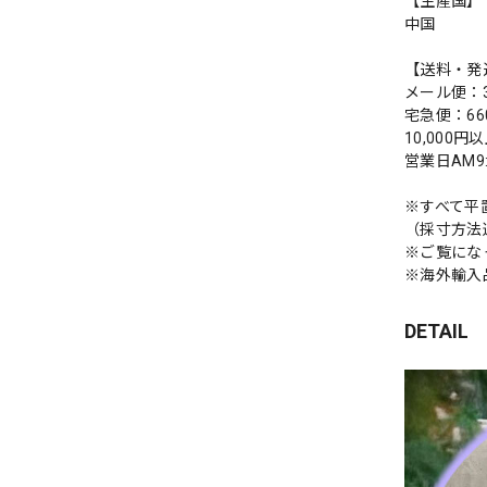
【生産国】
中国
【送料・発
メール便：3
宅急便：66
10,000
営業日AM
※すべて平
（採寸方法
※ご覧にな
※海外輸入
DETAIL