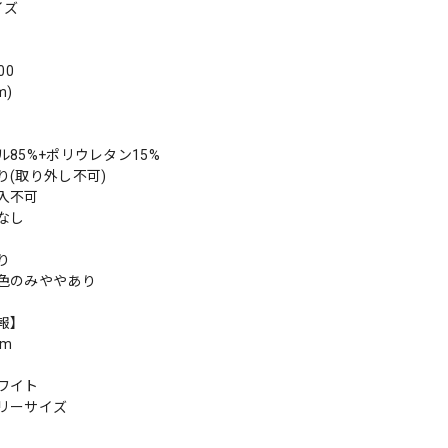
イズ
00
m)
85%+ポリウレタン15%
り(取り外し不可)
入不可
なし
り
色のみややあり
報】
cm
ワイト
リーサイズ