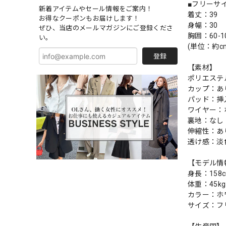
■フリーサ
新着アイテムやセール情報をご案内！
着丈：39
お得なクーポンもお届けします！
身幅：30
ぜひ、当店のメールマガジンにご登録くださ
胸囲：60-1
い。
(単位：約c
登録
【素材】
ポリエステル
カップ：あ
パッド：挿
ワイヤー：
裏地：なし
伸縮性：あ
透け感：淡
【モデル情
身長：158
体重：45kg
カラー：ホ
サイズ：フ