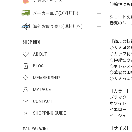
子供服・キッズ
伸縮性にも
メーカー直送(送料無料)
ショート丈
春夏のシー
海外お取り寄せ(送料無料)
SHOP INFO
【商品の特
◇大人可愛
◇カップ付
ABOUT
◇伸縮性の
BLOG
◇ボトムス
◇華奢な印
MEMBERSHIP
◇大人っぽ
MY PAGE
【カラー】
ブラック
CONTACT
ホワイト
イエロー
SHOPPING GUIDE
ベージュ
MAIL MAGAZINE
【サイズ】