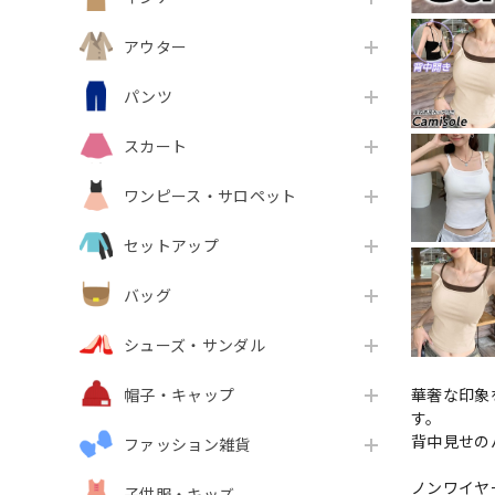
アウター
パンツ
スカート
ワンピース・サロペット
セットアップ
バッグ
シューズ・サンダル
華奢な印象
帽子・キャップ
す。
背中見せの
ファッション雑貨
ノンワイヤ