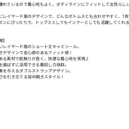
優れているので着心地もよく、ボディラインにフィットして女性らし
にレイヤード風のデザインで、どんなボトムスとも合わせやすく、1
ズンにぴったりで、トップスとしてもインナーとしても活躍してくれ
徴】
いレイヤード風のショート丈キャミソール。
きデザインで安心感のあるフィット感！
ある素材で肌触りが良く、快適な着心地を実現♪
を選ばずに活用できる着回し力抜群。
象を与えるダブルストラップデザイン。
さを引き立てる背中開きスタイル！