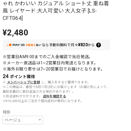
ゃれ かわいい カジュアル ショート丈 重ね着
風 レイヤード 大人可愛い 大人女子 [LS-
CFT064]
¥2,480
¥820
なら
手数料無料で
月々
から
※営業日AM9:00までのご入金確認で当日発送。
※メーカー直送品は1~2営業日内発送となります。
※海外お取り寄せは7~20営業日でお届けとなります。
24
ポイント
獲得
※
メンバーシップに登録
し、購入をすると獲得できます。
※この商品は、最短で8月17日(月)にお届けします（お届け先によって、
最短到着日に数日追加される場合があります）。
※別途送料がかかります。
送料を確認する
※¥10,000以上のご注文で国内送料が無料になります。
種類