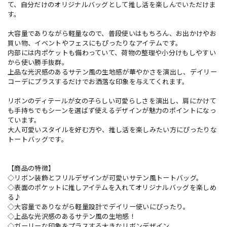
て、自分だけのオリジナルバッグとして推し活を楽しんでいただけま
す。
大容量でありながら軽量なので、普段使いはもちろん、お出かけやお
買い物、イベントやフェスにもぴったりなアイテムです。
内部には内ポケットも備わっていて、荷物の整理や小分けもしやすい
から使い勝手抜群。
上品な光沢感のあるサテン風の生地感が華やかさを演出し、デイリー
コーデにプラスするだけでお洒落な印象を与えてくれます。
リボンのディテールが女の子らしい可愛らしさを演出し、肩にかけて
も手持ちでもシーンを選ばず使えるデザインが魅力のポイントになっ
ています。
大人可愛いスタイルを好む方や、推し活を楽しみたい方にぴったりな
トートバッグです。
【商品の特徴】
◇リボン装飾とフリルデザインが可愛いサテン風トートバッグ。
◇表面のポケットに推しアイテムを入れてオリジナルバッグを楽しめ
る♪
◇大容量でありながら軽量設計でデイリー使いにぴったり。
◇上品な光沢感のあるサテン風の生地感！
◇ガーリーな印象をプラスする大きなリボンデザイン。