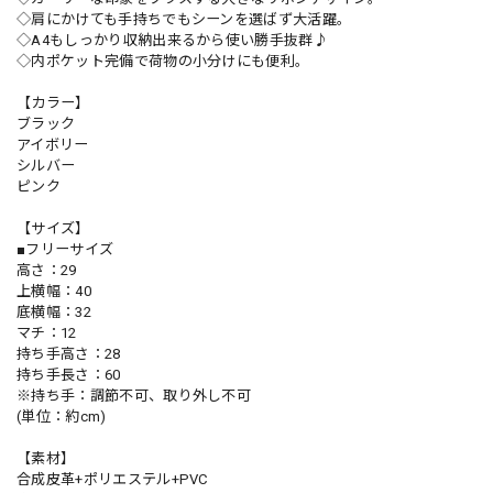
◇肩にかけても手持ちでもシーンを選ばず大活躍。
◇A4もしっかり収納出来るから使い勝手抜群♪
◇内ポケット完備で荷物の小分けにも便利。
【カラー】
ブラック
アイボリー
シルバー
ピンク
【サイズ】
■フリーサイズ
高さ：29
上横幅：40
底横幅：32
マチ：12
持ち手高さ：28
持ち手長さ：60
※持ち手：調節不可、取り外し不可
(単位：約cm)
【素材】
合成皮革+ポリエステル+PVC