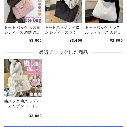
トート バッグ 大容量
トートバッグ ナイロ
トートバッグ カラフ
レディース 通勤 通学
ン レディース メンズ
ル レディース 大容量
韓国 キルティング バ
A4 大容量 通勤 通学
A4 軽量 通勤 通学 韓
¥3,800
¥3,400
¥2,800
ッグ おしゃれ 大人 か
韓国 おしゃれ カジュ
国 肩掛け バッグ おし
わいい カジュアル ビ
アル 大人 学生 肩掛け
ゃれ きれいめ 上品 高
ジネス OL PUレザー
最近チェックした商品
トート シンプル 大人
級感 大人 カジュアル
チェーンショルダー
可愛い 大人女子 [LS-
大人可愛い 大人女子
大人可愛い 大人女子
CFB010]
[LS-CFB017]
[LS-CEB008]
痛バッグ 痛バ レディ
ース リボン トートバ
ッグ 大容量 韓国 おし
ゃれ 大人 かわいい 軽
¥3,880
量 A4 サテン風 ガー
リー お姫様バッグ 大