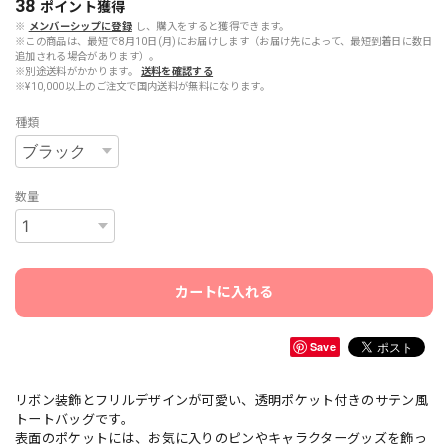
38
ポイント
獲得
※
メンバーシップに登録
し、購入をすると獲得できます。
※この商品は、最短で8月10日(月)にお届けします（お届け先によって、最短到着日に数日
追加される場合があります）。
※別途送料がかかります。
送料を確認する
※¥10,000以上のご注文で国内送料が無料になります。
種類
数量
カートに入れる
Save
リボン装飾とフリルデザインが可愛い、透明ポケット付きのサテン風
トートバッグです。
表面のポケットには、お気に入りのピンやキャラクターグッズを飾っ