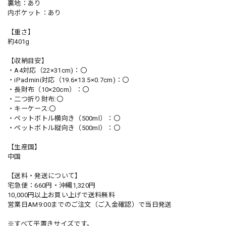
裏地：あり
内ポケット：あり
【重さ】
約401g
【収納目安】
・A4対応（22×31cm)：〇
・iPadmini対応（19.6×13.5×0.7cm)：〇
・長財布（10×20cm）：〇
・二つ折り財布:〇
・キーケース:〇
・ペットボトル横向き（500ml）：〇
・ペットボトル縦向き（500ml）：〇
【生産国】
中国
【送料・発送について】
宅急便：660円・沖縄1,320円
10,000円以上お買い上げで送料無料
営業日AM9:00までのご注文（ご入金確認）で当日発送
※すべて平置きサイズです。