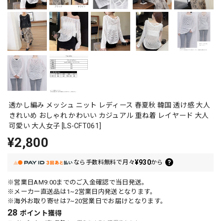
透かし編み メッシュ ニット レディース 春夏秋 韓国 透け感 大人
きれいめ おしゃれ かわいい カジュアル 重ね着 レイヤード 大人
可愛い 大人女子 [LS-CFT061]
¥2,800
¥930
なら
手数料無料で
月々
から
※営業日AM9:00までのご入金確認で当日発送。
※メーカー直送品は1~2営業日内発送となります。
※海外お取り寄せは7~20営業日でお届けとなります。
28
ポイント
獲得