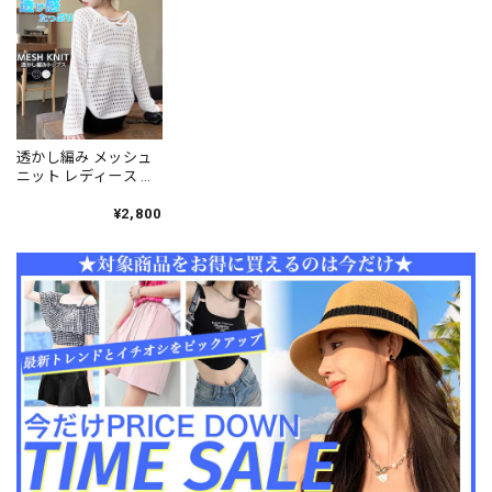
ジュアル 通勤 通学 着
細見え 着回し オフィ
人可愛い オフィスカ
回し プルオーバー
スカジュアル 通勤 大
ジュアル 通勤 カジュ
[LS-CGT136]
人 カジュアル [LS-
アル [LS-CGT138]
CGT137]
透かし編み メッシュ
ニット レディース 春
夏秋 韓国 透け感 大人
きれいめ おしゃれ か
¥2,800
わいい カジュアル 重
ね着 レイヤード 大人
可愛い 大人女子 [LS-
CFT061]