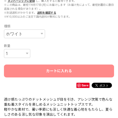
※
メンバーシップに登録
し、購入をすると獲得できます。
※この商品は、最短で8月17日(月)にお届けします（お届け先によって、最短到着日に数日
追加される場合があります）。
※別途送料がかかります。
送料を確認する
※¥10,000以上のご注文で国内送料が無料になります。
種類
数量
カートに入れる
Save
透け感たっぷりのドットメッシュが目を引き、アレンジ次第で色んな
重ね着スタイルを楽しめるメッシュニットトップスです。
軽やかな素材で、暑い季節にも涼しく快適な着心地をもたらし、夏ら
しさのある涼し気な印象を演出してくれます。