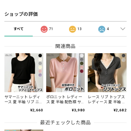
ショップの評価
すべて
71
13
4
関連商品
サマーニット レディ
ポロニット レディー
レース リブ トップス
ース 夏 半袖 リブ ニ
ス 夏 半袖 配色襟 サ
レディース 夏 半袖 ヘ
ット トップス クルー
マーニット ニット ポ
ンリーネック Vネック
¥2,660
¥3,980
¥2,682
ネック ゆったり 体型
ロシャツ フロントボ
レイヤード風 ドッキ
カバー 着やせ 細見え
タン 五分袖 スキッパ
ング フロントボタン
無地 きれいめ 韓国 大
最近チェックした商品
ー風 きれいめ 韓国 プ
タイト 細身 細見え 着
人可愛い オフィスカ
レッピー 大人可愛い
やせ 韓国 きれいめ 大