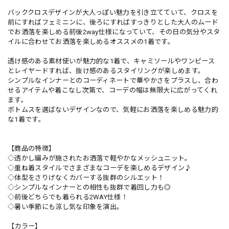
バッククロスデザインが大人っぽい魅力を引き立てていて、クロスを
前にすればフェミニンに、後ろにすればすっきりとした大人のムード
でお洒落を楽しめる前後2way仕様になっていて、その日の気分やスタ
イルに合わせてお洒落を楽しめるオススメの1着です。
透け感のある素材使いが魅力的な1着で、キャミソールやワンピース
とレイヤードすれば、抜け感のあるスタイリングが楽しめます。
シンプルなインナーとのコーディネートで華やかさをプラスし、合わ
せるアイテムや着こなし次第で、コーデの幅は無限大に広がってくれ
ます。
ボトムスを選ばないデザインなので、気軽にお洒落を楽しめる魅力的
な1着です。
【商品の特徴】
◇透かし編みが施されたお洒落で軽やかなメッシュニット。
◇重ね着スタイルでさまざまなコーデを楽しめるデザイン♪
◇体型をさりげなくカバーする抜群のシルエット！
◇シンプルなインナーとの相性も抜群で着回し力も◎
◇前後どちらでも着られる2WAY仕様！
◇暑い季節にも涼し気な印象を演出。
【カラー】