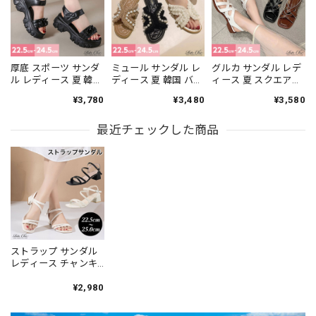
厚底 スポーツ サンダ
ミュール サンダル レ
グルカ サンダル レデ
ル レディース 夏 韓国
ディース 夏 韓国 バレ
ィース 夏 スクエアト
ストリート チェーン
エコア パール クロス
ゥ クロスベルト バッ
¥3,780
¥3,480
¥3,580
モチーフ スポサン ト
ベルト ツイード風 フ
クストラップ ローヒ
ラックソール マジッ
リンジ フラット ロー
ール フラット 合皮 歩
クテープ ボリューム
最近チェックした商品
ヒール ぺたんこ キル
きやすい 楽ちん きれ
ソール 軽量 歩きやす
ティングインソール
いめ カジュアル ナチ
い 疲れにくい 脚長 美
楽ちん 高見え きれい
ュラル 通勤 旅行 [LS-
脚 高見え ライブ フェ
め カジュアル リゾー
CGS080]
ス [LS-CGS070]
ト [LS-CGS079]
ストラップ サンダル
レディース チャンキ
ーヒール 春夏 韓国 通
勤 ビジネス オフィス
¥2,980
カジュアル 大人 きれ
いめ おしゃれ 太ヒー