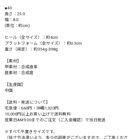
■40
長さ：25.0
幅：8.0
(単位：約cm)
ヒール（全サイズ）：約4cm
プラットフォーム（全サイズ）：約0.3cm
重さ（両足）：約354g-398g
【素材】
甲素材：合成皮革
底素材：合成底
【生産国】
中国
【送料・発送について】
宅急便：660円・沖縄1,320円
10,000円以上お買い上げで送料無料
営業日AM9:00までのご注文（ご入金確認）で当日発送
※すべて平置きサイズです。
（採寸方法違いより、多少の誤差がございますので、ご了承くださ