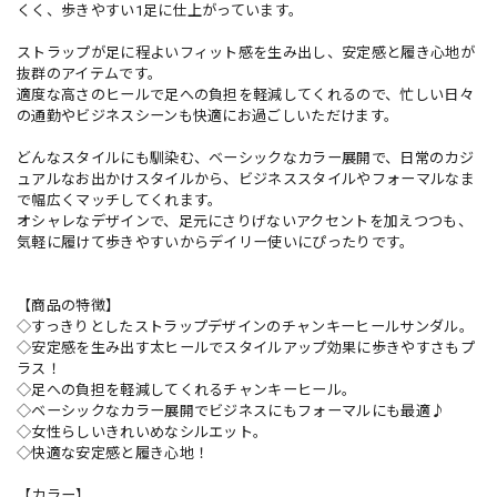
くく、歩きやすい1足に仕上がっています。
ストラップが足に程よいフィット感を生み出し、安定感と履き心地が
抜群のアイテムです。
適度な高さのヒールで足への負担を軽減してくれるので、忙しい日々
の通勤やビジネスシーンも快適にお過ごしいただけます。
どんなスタイルにも馴染む、ベーシックなカラー展開で、日常のカジ
ュアルなお出かけスタイルから、ビジネススタイルやフォーマルなま
で幅広くマッチしてくれます。
オシャレなデザインで、足元にさりげないアクセントを加えつつも、
気軽に履けて歩きやすいからデイリー使いにぴったりです。
【商品の特徴】
◇すっきりとしたストラップデザインのチャンキーヒールサンダル。
◇安定感を生み出す太ヒールでスタイルアップ効果に歩きやすさもプ
ラス！
◇足への負担を軽減してくれるチャンキーヒール。
◇ベーシックなカラー展開でビジネスにもフォーマルにも最適♪
◇女性らしいきれいめなシルエット。
◇快適な安定感と履き心地！
【カラー】