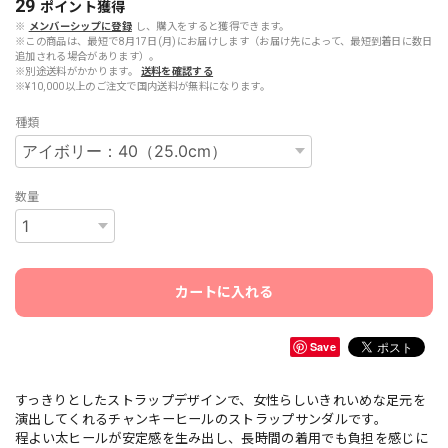
29
ポイント
獲得
※
メンバーシップに登録
し、購入をすると獲得できます。
※この商品は、最短で8月17日(月)にお届けします（お届け先によって、最短到着日に数日
追加される場合があります）。
※別途送料がかかります。
送料を確認する
※¥10,000以上のご注文で国内送料が無料になります。
種類
数量
カートに入れる
Save
すっきりとしたストラップデザインで、女性らしいきれいめな足元を
演出してくれるチャンキーヒールのストラップサンダルです。
程よい太ヒールが安定感を生み出し、長時間の着用でも負担を感じに