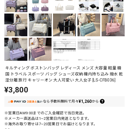
キルティング ボストンバッグ レディース メンズ 大容量 軽量 韓
国 トラベル スポーツ バッグ シューズ収納 機内持ち込み 撥水 乾
湿分離 旅行 キャリーオン 大人可愛い 大人女子 [LS-CFB036]
¥3,800
¥1,260
なら
手数料無料で
月々
から
※営業日AM9:00までのご入金確認で当日発送。
※メーカー直送品は1~2営業日内発送となります。
※海外お取り寄せは7~20営業日でお届けとなります。