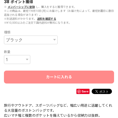
38
ポイント
獲得
※
メンバーシップに登録
し、購入をすると獲得できます。
※この商品は、最短で8月10日(月)にお届けします（お届け先によって、最短到着日に数日
追加される場合があります）。
※別途送料がかかります。
送料を確認する
※¥10,000以上のご注文で国内送料が無料になります。
種類
数量
カートに入れる
Save
旅行やアウトドア、スポーツバッグなど、幅広い用途に活躍してくれ
る大容量のボストンバッグです。
広いマチ幅と複数のポケットを備えているから収納力は抜群。