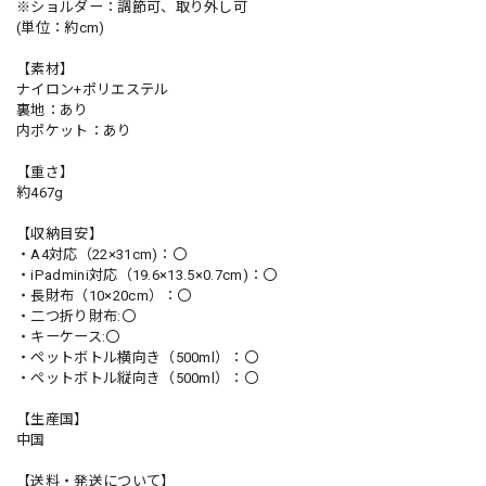
※ショルダー：調節可、取り外し可
(単位：約cm)
【素材】
ナイロン+ポリエステル
裏地：あり
内ポケット：あり
【重さ】
約467g
【収納目安】
・A4対応（22×31cm)：〇
・iPadmini対応（19.6×13.5×0.7cm)：〇
・長財布（10×20cm）：〇
・二つ折り財布:〇
・キーケース:〇
・ペットボトル横向き（500ml）：〇
・ペットボトル縦向き（500ml）：〇
【生産国】
中国
【送料・発送について】