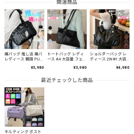
関連商品
痛バッグ 推し活 痛バ
トートバッグ レディ
ショルダーバッグ レ
レディース 韓国 PUレ
ース A4 大容量 フェ
ディース 2WAY 大容
ザー ボストンバッグ
イクレザー 横長 ボス
量 A4対応 フェイクレ
¥3,980
¥3,980
¥4,980
学生 大人 カジュアル
トンバッグ 肩掛け シ
ザー トートバッグ ワ
かわいい きれいめ 通
ョルダーバッグ 3WAY
ンショルダー 斜めが
勤 通学 イベント ライ
最近チェックした商品
調節可能 通勤 通学 オ
け 星型チャーム ドロ
ブ フェス クリアポケ
フィス きれいめ 韓国
スト ギャザー 韓国風
ット おしゃれ 大人可
風 ミニマル 高見え
通勤 通学 旅行 ボスト
愛い 大人女子 [LS-
[LS-CGB046]
ンバッグ [LS-CGB050]
CGB037]
キルティング ボスト