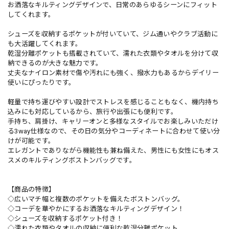
お洒落なキルティングデザインで、日常のあらゆるシーンにフィット
してくれます。
シューズを収納するポケットが付いていて、ジム通いやクラブ活動に
も大活躍してくれます。
乾湿分離ポケットも搭載されていて、濡れた衣類やタオルを分けて収
納できるのが大きな魅力です。
丈夫なナイロン素材で傷や汚れにも強く、撥水力もあるからデイリー
使いにぴったりです。
軽量で持ち運びやすい設計でストレスを感じることもなく、機内持ち
込みにも対応しているから、旅行や出張にも便利です。
手持ち、肩掛け、キャリーオンと多様なスタイルでお楽しみいただけ
る3way仕様なので、その日の気分やコーディネートに合わせて使い分
けが可能です。
エレガントでありながら機能性も兼ね備えた、男性にも女性にもオス
スメのキルティングボストンバッグです。
【商品の特徴】
◇広いマチ幅と複数のポケットを備えたボストンバッグ。
◇コーデを華やかにするお洒落なキルティングデザイン！
◇シューズを収納するポケット付き！
◇濡れた衣類やタオルの収納に便利な乾湿分離ポケット。