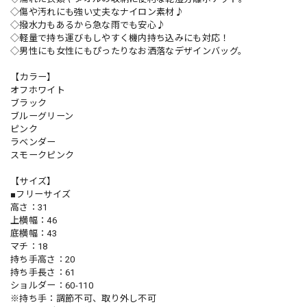
◇傷や汚れにも強い丈夫なナイロン素材♪
◇撥水力もあるから急な雨でも安心♪
◇軽量で持ち運びもしやすく機内持ち込みにも対応！
◇男性にも女性にもぴったりなお洒落なデザインバッグ。
【カラー】
オフホワイト
ブラック
ブルーグリーン
ピンク
ラベンダー
スモークピンク
【サイズ】
■フリーサイズ
高さ：31
上横幅：46
底横幅：43
マチ：18
持ち手高さ：20
持ち手長さ：61
ショルダー：60-110
※持ち手：調節不可、取り外し不可