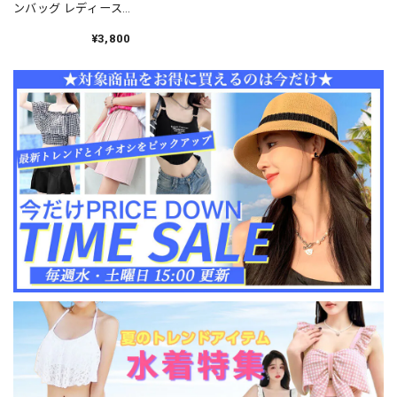
ンバッグ レディース
メンズ 大容量 軽量 韓
国 トラベル スポーツ
¥3,800
バッグ シューズ収納
機内持ち込み 撥水 乾
湿分離 旅行 キャリー
オン 大人可愛い 大人
女子 [LS-CFB036]